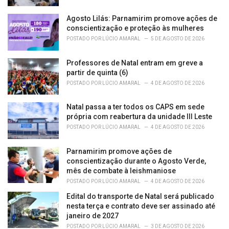
Agosto Lilás: Parnamirim promove ações de
conscientização e proteção às mulheres
POSTADO POR
LÚCIO AMARAL
5 DE AGOSTO DE 2026
Professores de Natal entram em greve a
partir de quinta (6)
POSTADO POR
LÚCIO AMARAL
4 DE AGOSTO DE 2026
Natal passa a ter todos os CAPS em sede
própria com reabertura da unidade III Leste
POSTADO POR
LÚCIO AMARAL
4 DE AGOSTO DE 2026
Parnamirim promove ações de
conscientização durante o Agosto Verde,
mês de combate à leishmaniose
POSTADO POR
LÚCIO AMARAL
4 DE AGOSTO DE 2026
Edital do transporte de Natal será publicado
nesta terça e contrato deve ser assinado até
janeiro de 2027
POSTADO POR
LÚCIO AMARAL
3 DE AGOSTO DE 2026