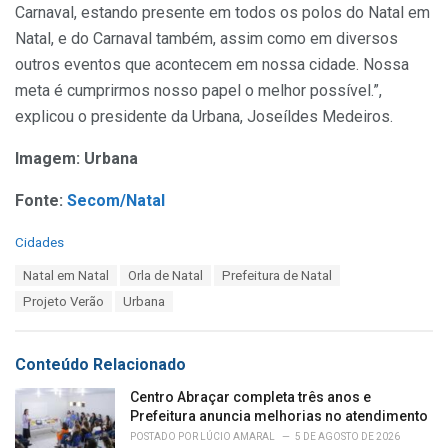
Carnaval, estando presente em todos os polos do Natal em
Natal, e do Carnaval também, assim como em diversos
outros eventos que acontecem em nossa cidade. Nossa
meta é cumprirmos nosso papel o melhor possível.”,
explicou o presidente da Urbana, Joseíldes Medeiros.
Imagem: Urbana
Fonte:
Secom/Natal
C
Cidades
a
T
Natal em Natal
Orla de Natal
Prefeitura de Natal
t
a
e
Projeto Verão
Urbana
g
g
s
o
:
r
Conteúdo Relacionado
i
e
Centro Abraçar completa três anos e
s
Prefeitura anuncia melhorias no atendimento
:
POSTADO POR
LÚCIO AMARAL
5 DE AGOSTO DE 2026