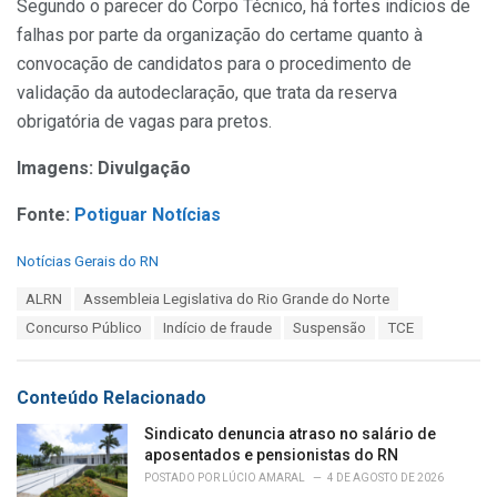
Segundo o parecer do Corpo Técnico, há fortes indícios de
falhas por parte da organização do certame quanto à
convocação de candidatos para o procedimento de
validação da autodeclaração, que trata da reserva
obrigatória de vagas para pretos.
Imagens: Divulgação
Fonte:
Potiguar Notícias
C
Notícias Gerais do RN
a
T
ALRN
Assembleia Legislativa do Rio Grande do Norte
t
a
e
Concurso Público
Indício de fraude
Suspensão
TCE
g
g
s
o
:
r
Conteúdo Relacionado
i
e
Sindicato denuncia atraso no salário de
s
aposentados e pensionistas do RN
:
POSTADO POR
LÚCIO AMARAL
4 DE AGOSTO DE 2026