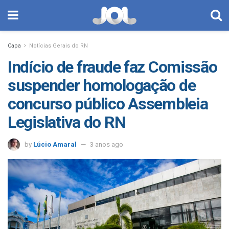
Capa
Notícias Gerais do RN
Indício de fraude faz Comissão
suspender homologação de
concurso público Assembleia
Legislativa do RN
by
Lúcio Amaral
3 anos ago