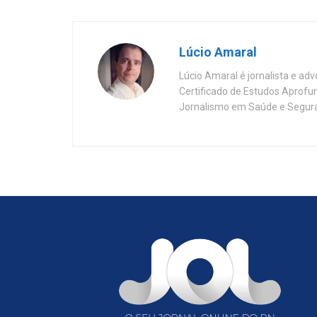
Lúcio Amaral
Lúcio Amaral é jornalista e ad
Certificado de Estudos Aprofu
Jornalismo em Saúde e Segura