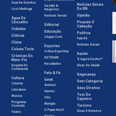
Guia De Eventos
Notícias Gerais
Gestão &
Do RN
Liszt Madruga
Negócios
Opinião
Notícias Gerais
Água De
Chocalho
Pirando O
Editorial
Cabeção
Cidades
Educação
Política
Ciência
Língua.com
Fala Rô
Clima
Notícias Gerais
Esportes
Coluna Torta
Crítica Esportiva
Saúde
Crônicas Do
EXTREME
'E Agora Doutor?'
Meio-Fio
Resultados
Esquina Do
Dicas De Saúde
Continente
Fato & Fé
Segurança
Cultura
Geek
Sem Categoria
Cinema
Animes
Seus Direitos
Literatura
Games
Tom Do
Música
HQs
Cajueiro
Programa
Mangás
Turismo
Conexão
O Papai Nerd
Dicas E Roteiros
Teatro
Séries