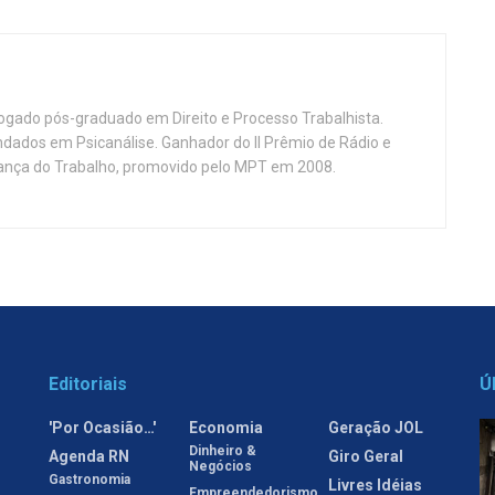
vogado pós-graduado em Direito e Processo Trabalhista.
ndados em Psicanálise. Ganhador do II Prêmio de Rádio e
nça do Trabalho, promovido pelo MPT em 2008.
Editoriais
Ú
'Por Ocasião…'
Economia
Geração JOL
Dinheiro &
Agenda RN
Giro Geral
Negócios
Gastronomia
Livres Idéias
Empreendedorismo