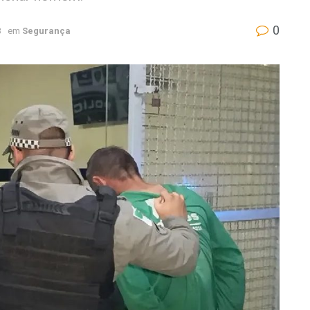
0
3
em
Segurança