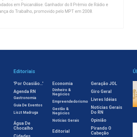
ndados em Psicanálise. Ganhador do II Prêmio de Rádio e
nça do Trabalho, promovido pelo MPT em 2008.
Editoriais
Ú
'Por Ocasião…'
Economia
Geração JOL
Dinheiro &
Agenda RN
Giro Geral
Negócios
Gastronomia
Livres Idéias
Empreendedorismo
Guia De Eventos
Notícias Gerais
Gestão &
Do RN
Liszt Madruga
Negócios
Opinião
Notícias Gerais
Água De
Chocalho
Pirando O
Editorial
Cabeção
Cidades