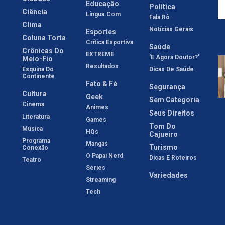
Educação
Política
Ciência
Língua.com
Fala Rô
Clima
Notícias Gerais
Esportes
Coluna Torta
Crítica Esportiva
Saúde
Crônicas Do
EXTREME
'E Agora Doutor?'
Meio-Fio
Resultados
Esquina Do
Dicas De Saúde
Continente
Fato & Fé
Segurança
Cultura
Geek
Sem Categoria
Cinema
Animes
Seus Direitos
Literatura
Games
Tom Do
Música
HQs
Cajueiro
Programa
Mangás
Turismo
Conexão
O Papai Nerd
Dicas E Roteiros
Teatro
Séries
Variedades
Streaming
Tech