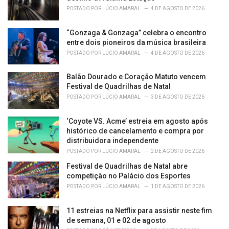
POSTADO POR
LÚCIO AMARAL
4 DE AGOSTO DE 2026
“Gonzaga & Gonzaga” celebra o encontro
entre dois pioneiros da música brasileira
POSTADO POR
LÚCIO AMARAL
4 DE AGOSTO DE 2026
Balão Dourado e Coração Matuto vencem
Festival de Quadrilhas de Natal
POSTADO POR
LÚCIO AMARAL
3 DE AGOSTO DE 2026
‘Coyote VS. Acme’ estreia em agosto após
histórico de cancelamento e compra por
distribuidora independente
POSTADO POR
LÚCIO AMARAL
2 DE AGOSTO DE 2026
Festival de Quadrilhas de Natal abre
competição no Palácio dos Esportes
POSTADO POR
LÚCIO AMARAL
1 DE AGOSTO DE 2026
11 estreias na Netflix para assistir neste fim
de semana, 01 e 02 de agosto