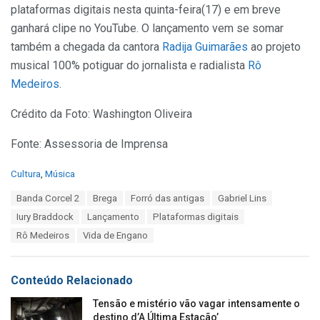
plataformas digitais nesta quinta-feira(17) e em breve
ganhará clipe no YouTube. O lançamento vem se somar
também a chegada da cantora
Radija Guimarães
ao projeto
musical 100% potiguar do jornalista e radialista
Rô
Medeiros
.
Crédito da Foto: Washington Oliveira
Fonte: Assessoria de Imprensa
C
Cultura
,
Música
a
T
Banda Corcel 2
Brega
Forró das antigas
Gabriel Lins
t
a
e
Iury Braddock
Lançamento
Plataformas digitais
g
g
s
Rô Medeiros
Vida de Engano
o
:
r
i
e
Conteúdo Relacionado
s
:
Tensão e mistério vão vagar intensamente o
destino d’A Última Estação’