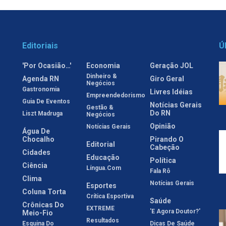
Editoriais
Ú
'Por Ocasião…'
Economia
Geração JOL
Dinheiro &
Agenda RN
Giro Geral
Negócios
Gastronomia
Livres Idéias
Empreendedorismo
Guia De Eventos
Notícias Gerais
Gestão &
Do RN
Liszt Madruga
Negócios
Opinião
Notícias Gerais
Água De
Chocalho
Pirando O
Editorial
Cabeção
Cidades
Educação
Política
Ciência
Língua.com
Fala Rô
Clima
Notícias Gerais
Esportes
Coluna Torta
Crítica Esportiva
Saúde
Crônicas Do
EXTREME
'E Agora Doutor?'
Meio-Fio
Resultados
Esquina Do
Dicas De Saúde