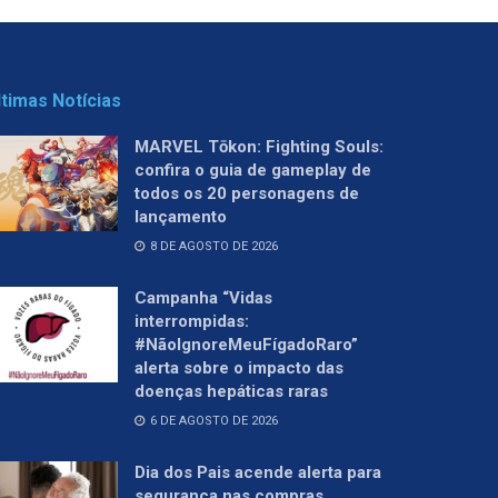
ltimas Notícias
MARVEL Tōkon: Fighting Souls:
confira o guia de gameplay de
todos os 20 personagens de
lançamento
8 DE AGOSTO DE 2026
Campanha “Vidas
interrompidas:
#NãoIgnoreMeuFígadoRaro”
alerta sobre o impacto das
doenças hepáticas raras
6 DE AGOSTO DE 2026
Dia dos Pais acende alerta para
segurança nas compras