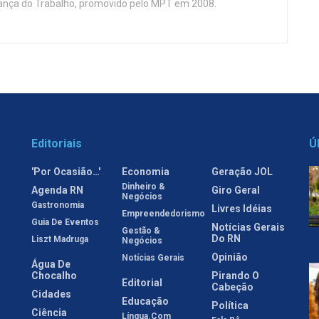
nça do Trabalho, promovido pelo MPT em 2008.
Editoriais
Ú
'Por Ocasião…'
Economia
Geração JOL
Dinheiro &
Agenda RN
Giro Geral
Negócios
Gastronomia
Livres Idéias
Empreendedorismo
Guia De Eventos
Notícias Gerais
Gestão &
Do RN
Liszt Madruga
Negócios
Opinião
Notícias Gerais
Água De
Chocalho
Pirando O
Editorial
Cabeção
Cidades
Educação
Política
Ciência
Língua.com