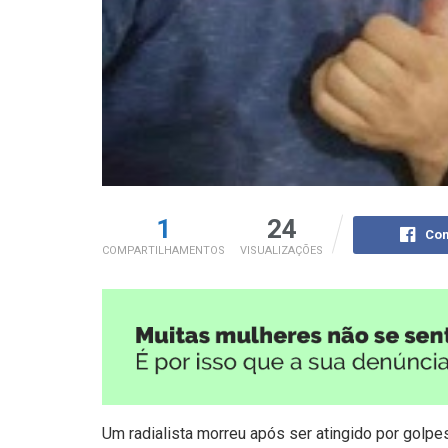
1
24
Com
COMPARTILHAMENTOS
VISUALIZAÇÕES
Um radialista morreu após ser atingido por golpe