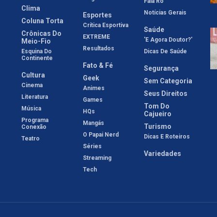
Fala Rô
Clima
Notícias Gerais
Esportes
Coluna Torta
Crítica Esportiva
Saúde
Crônicas Do
EXTREME
'E Agora Doutor?'
Meio-Fio
Resultados
Esquina Do
Dicas De Saúde
Continente
Fato & Fé
Segurança
Cultura
Geek
Sem Categoria
Cinema
Animes
Seus Direitos
Literatura
Games
Tom Do
Música
HQs
Cajueiro
Programa
Mangás
Turismo
Conexão
O Papai Nerd
Dicas E Roteiros
Teatro
Séries
Variedades
Streaming
Tech