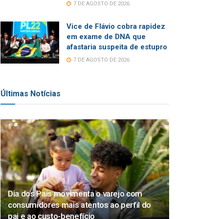
7 DE AGOSTO DE 2026
Vice de Flávio cobra rapidez
em exame de DNA que
afastaria suspeita de estupro
7 DE AGOSTO DE 2026
Últimas Notícias
Dia dos Pais movimenta o varejo com
consumidores mais atentos ao perfil do
pai e ao custo-benefício