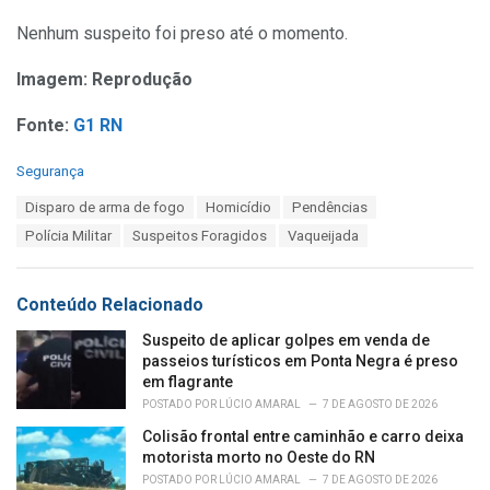
Nenhum suspeito foi preso até o momento.
Imagem: Reprodução
Fonte:
G1 RN
C
Segurança
a
T
Disparo de arma de fogo
Homicídio
Pendências
t
a
e
Polícia Militar
Suspeitos Foragidos
Vaqueijada
g
g
s
o
:
r
Conteúdo Relacionado
i
e
Suspeito de aplicar golpes em venda de
s
passeios turísticos em Ponta Negra é preso
:
em flagrante
POSTADO POR
LÚCIO AMARAL
7 DE AGOSTO DE 2026
Colisão frontal entre caminhão e carro deixa
motorista morto no Oeste do RN
POSTADO POR
LÚCIO AMARAL
7 DE AGOSTO DE 2026