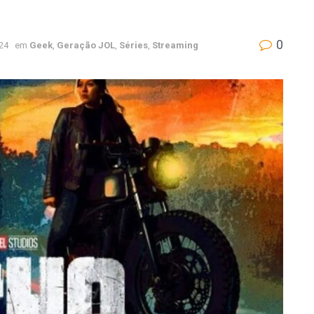
0
024
em
Geek
,
Geração JOL
,
Séries
,
Streaming