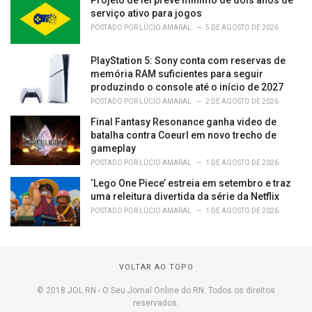
Projeto de lei prevê mínimo de dois anos de
serviço ativo para jogos
POSTADO POR
LÚCIO AMARAL
5 DE AGOSTO DE 2026
PlayStation 5: Sony conta com reservas de
memória RAM suficientes para seguir
produzindo o console até o início de 2027
POSTADO POR
LÚCIO AMARAL
2 DE AGOSTO DE 2026
Final Fantasy Resonance ganha video de
batalha contra Coeurl em novo trecho de
gameplay
POSTADO POR
LÚCIO AMARAL
1 DE AGOSTO DE 2026
‘Lego One Piece’ estreia em setembro e traz
uma releitura divertida da série da Netflix
POSTADO POR
LÚCIO AMARAL
1 DE AGOSTO DE 2026
VOLTAR AO TOPO
© 2018 JOL RN - O Seu Jornal Online do RN. Todos os direitos
reservados.