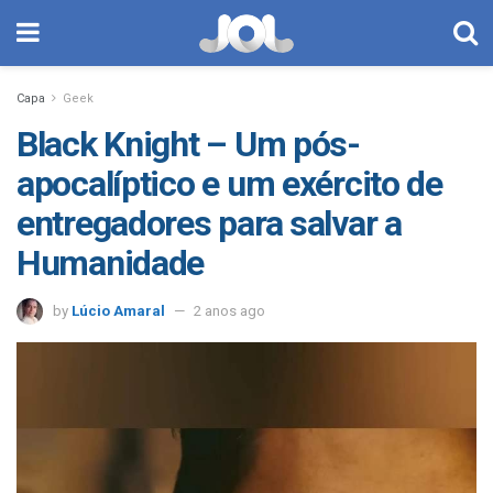
Capa
Geek
Black Knight – Um pós-
apocalíptico e um exército de
entregadores para salvar a
Humanidade
by
Lúcio Amaral
2 anos ago