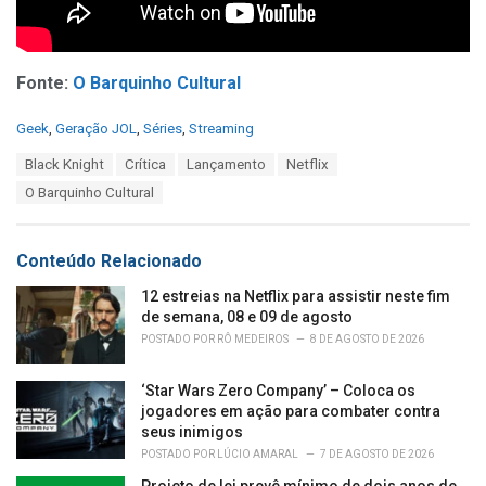
Fonte:
O Barquinho Cultural
C
Geek
,
Geração JOL
,
Séries
,
Streaming
a
T
Black Knight
Crítica
Lançamento
Netflix
t
a
e
O Barquinho Cultural
g
g
s
o
:
r
Conteúdo Relacionado
i
e
12 estreias na Netflix para assistir neste fim
s
de semana, 08 e 09 de agosto
:
POSTADO POR
RÔ MEDEIROS
8 DE AGOSTO DE 2026
‘Star Wars Zero Company’ – Coloca os
jogadores em ação para combater contra
seus inimigos
POSTADO POR
LÚCIO AMARAL
7 DE AGOSTO DE 2026