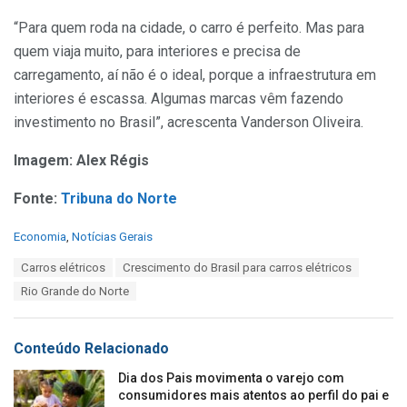
“Para quem roda na cidade, o carro é perfeito. Mas para
quem viaja muito, para interiores e precisa de
carregamento, aí não é o ideal, porque a infraestrutura em
interiores é escassa. Algumas marcas vêm fazendo
investimento no Brasil”, acrescenta Vanderson Oliveira.
Imagem: Alex Régis
Fonte:
Tribuna do Norte
C
Economia
,
Notícias Gerais
a
T
Carros elétricos
Crescimento do Brasil para carros elétricos
t
a
e
Rio Grande do Norte
g
g
s
o
:
r
Conteúdo Relacionado
i
e
Dia dos Pais movimenta o varejo com
s
consumidores mais atentos ao perfil do pai e
: