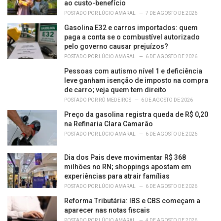
ao custo-benefício
POSTADO POR
LÚCIO AMARAL
7 DE AGOSTO DE 2026
Gasolina E32 e carros importados: quem
paga a conta se o combustível autorizado
pelo governo causar prejuízos?
POSTADO POR
LÚCIO AMARAL
6 DE AGOSTO DE 2026
Pessoas com autismo nível 1 e deficiência
leve ganham isenção de imposto na compra
de carro; veja quem tem direito
POSTADO POR
RÔ MEDEIROS
6 DE AGOSTO DE 2026
Preço da gasolina registra queda de R$ 0,20
na Refinaria Clara Camarão
POSTADO POR
LÚCIO AMARAL
6 DE AGOSTO DE 2026
Dia dos Pais deve movimentar R$ 368
milhões no RN; shoppings apostam em
experiências para atrair famílias
POSTADO POR
LÚCIO AMARAL
6 DE AGOSTO DE 2026
Reforma Tributária: IBS e CBS começam a
aparecer nas notas fiscais
POSTADO POR
LÚCIO AMARAL
4 DE AGOSTO DE 2026