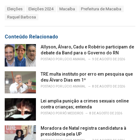
a
T
Eleições
Eleições 2024
Macaíba
Prefeitura de Macaiba
t
a
e
Raquel Barbosa
g
g
s
o
:
r
Conteúdo Relacionado
i
e
Allyson, Álvaro, Cadu e Robério participam de
s
debate da Band para o Governo do RN
:
POSTADO POR
LÚCIO AMARAL
9 DE AGOSTO DE 2026
TRE multa instituto por erro em pesquisa que
deu Álvaro Dias em 1º
POSTADO POR
LÚCIO AMARAL
8 DE AGOSTO DE 2026
Lei amplia punição a crimes sexuais online
contra crianças; entenda
POSTADO POR
RÔ MEDEIROS
8 DE AGOSTO DE 2026
Moradora de Natal registra candidatura à
presidência pela UP