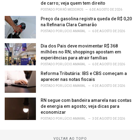
de carro; veja quem tem direito
POSTADO POR
RÔ MEDEIROS
6 DE AGOSTO DE 2026
Preço da gasolina registra queda de R$ 0,20
na Refinaria Clara Camarão
POSTADO POR
LÚCIO AMARAL
6 DE AGOSTO DE 2026
Dia dos Pais deve movimentar R$ 368
milhões no RN; shoppings apostam em
experiências para atrair famílias
POSTADO POR
LÚCIO AMARAL
6 DE AGOSTO DE 2026
Reforma Tributária: IBS e CBS começam a
aparecer nas notas fiscais
POSTADO POR
LÚCIO AMARAL
4 DE AGOSTO DE 2026
RN segue com bandeira amarela nas contas
de energia em agosto; veja dicas para
economizar
POSTADO POR
LÚCIO AMARAL
3 DE AGOSTO DE 2026
VOLTAR AO TOPO