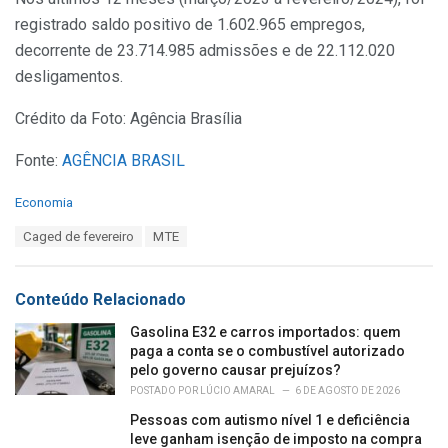
registrado saldo positivo de 1.602.965 empregos,
decorrente de 23.714.985 admissões e de 22.112.020
desligamentos.
Crédito da Foto: Agência Brasília
Fonte:
AGÊNCIA BRASIL
C
Economia
a
T
Caged de fevereiro
MTE
t
a
e
g
g
s
o
Conteúdo Relacionado
:
r
i
Gasolina E32 e carros importados: quem
e
paga a conta se o combustível autorizado
s
pelo governo causar prejuízos?
:
POSTADO POR
LÚCIO AMARAL
6 DE AGOSTO DE 2026
Pessoas com autismo nível 1 e deficiência
leve ganham isenção de imposto na compra