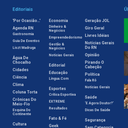
Editoriais
Ú
'Por Ocasião…'
Economia
Geração JOL
Dinheiro &
Agenda RN
Giro Geral
Negócios
Gastronomia
Livres Idéias
Empreendedorismo
Guia De Eventos
Notícias Gerais
Gestão &
Do RN
Liszt Madruga
Negócios
Opinião
Notícias Gerais
Água De
Chocalho
Pirando O
Editorial
Cabeção
Cidades
Educação
Política
Ciência
Língua.com
Fala Rô
Clima
Notícias Gerais
Esportes
Coluna Torta
Crítica Esportiva
Saúde
Crônicas Do
EXTREME
'E Agora Doutor?'
Meio-Fio
Resultados
Esquina Do
Dicas De Saúde
Continente
Fato & Fé
Segurança
Cultura
Geek
Sem Categoria