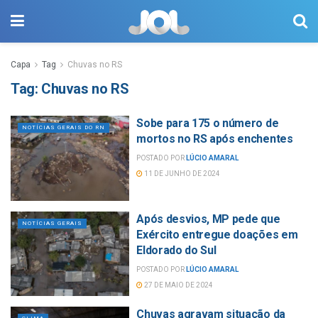
Capa
Tag
Chuvas no RS
Tag:
Chuvas no RS
Sobe para 175 o número de
NOTÍCIAS GERAIS DO RN
mortos no RS após enchentes
POSTADO POR
LÚCIO AMARAL
11 DE JUNHO DE 2024
Após desvios, MP pede que
NOTÍCIAS GERAIS
Exército entregue doações em
Eldorado do Sul
POSTADO POR
LÚCIO AMARAL
27 DE MAIO DE 2024
Chuvas agravam situação da