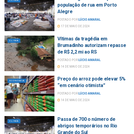
CLIMA
população de rua em Porto
Alegre
POSTADO POR
LÚCIO AMARAL
17 DE MAIO DE 2024
Vítimas da tragédia em
CLIMA
Brumadinho autorizam repasse
de R$ 2,2 mi ao RS
POSTADO POR
LÚCIO AMARAL
14 DE MAIO DE 2024
Preço do arroz pode elevar 5%
ECONOMIA
“em cenário otimista”
POSTADO POR
LÚCIO AMARAL
14 DE MAIO DE 2024
Passa de 700 o número de
CLIMA
abrigos temporários no Rio
Grande do Sul