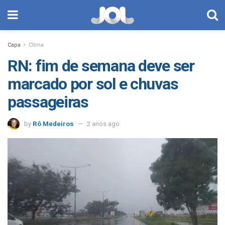
Capa
Clima
RN: fim de semana deve ser
marcado por sol e chuvas
passageiras
by
Rô Medeiros
2 anos ago