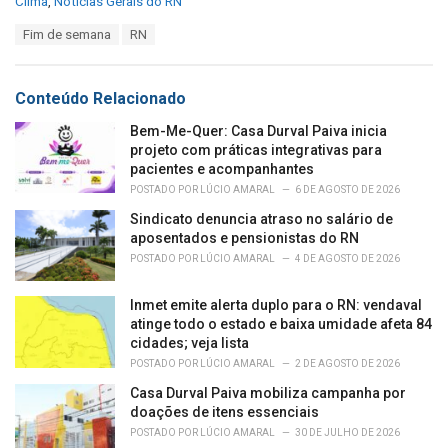
C
Clima
,
Notícias Gerais do RN
a
T
Fim de semana
RN
t
a
e
g
g
s
o
Conteúdo Relacionado
:
r
i
Bem-Me-Quer: Casa Durval Paiva inicia
e
projeto com práticas integrativas para
s
pacientes e acompanhantes
:
POSTADO POR
LÚCIO AMARAL
6 DE AGOSTO DE 2026
Sindicato denuncia atraso no salário de
aposentados e pensionistas do RN
POSTADO POR
LÚCIO AMARAL
4 DE AGOSTO DE 2026
Inmet emite alerta duplo para o RN: vendaval
atinge todo o estado e baixa umidade afeta 84
cidades; veja lista
POSTADO POR
LÚCIO AMARAL
2 DE AGOSTO DE 2026
Casa Durval Paiva mobiliza campanha por
doações de itens essenciais
POSTADO POR
LÚCIO AMARAL
30 DE JULHO DE 2026