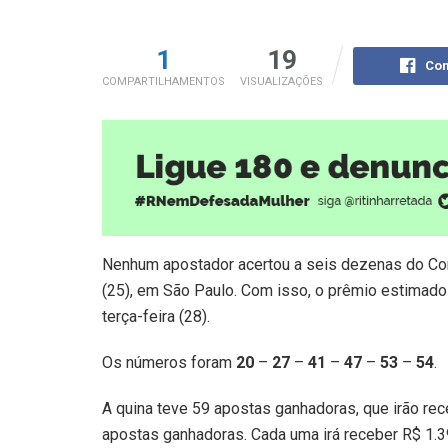
1
19
Com
COMPARTILHAMENTOS
VISUALIZAÇÕES
Nenhum apostador acertou a seis dezenas do C
(25), em São Paulo. Com isso, o prêmio estimado 
terça-feira (28).
Os números foram
20
–
27
–
41
–
47
–
53
–
54
.
A quina teve 59 apostas ganhadoras, que irão re
apostas ganhadoras. Cada uma irá receber R$ 1.3