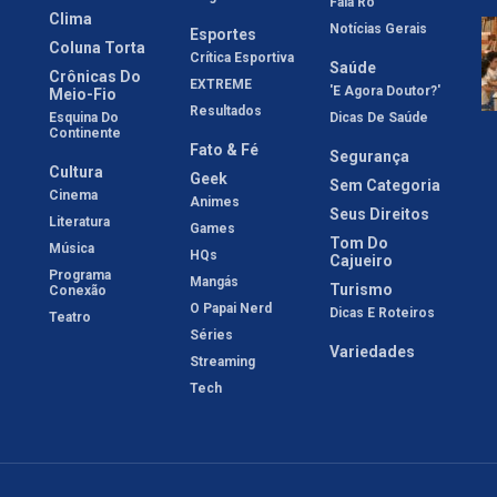
Fala Rô
Clima
Notícias Gerais
Esportes
Coluna Torta
Crítica Esportiva
Saúde
Crônicas Do
EXTREME
'E Agora Doutor?'
Meio-Fio
Resultados
Esquina Do
Dicas De Saúde
Continente
Fato & Fé
Segurança
Cultura
Geek
Sem Categoria
Cinema
Animes
Seus Direitos
Literatura
Games
Tom Do
Música
HQs
Cajueiro
Programa
Mangás
Turismo
Conexão
O Papai Nerd
Dicas E Roteiros
Teatro
Séries
Variedades
Streaming
Tech