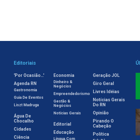
Editoriais
Ú
'Por Ocasião…'
Economia
Geração JOL
Dinheiro &
Agenda RN
Giro Geral
Negócios
Gastronomia
Livres Idéias
Empreendedorismo
Guia De Eventos
Notícias Gerais
Gestão &
Do RN
Liszt Madruga
Negócios
Opinião
Notícias Gerais
Água De
Chocalho
Pirando O
Editorial
Cabeção
Cidades
Educação
Política
Ciência
Língua.com