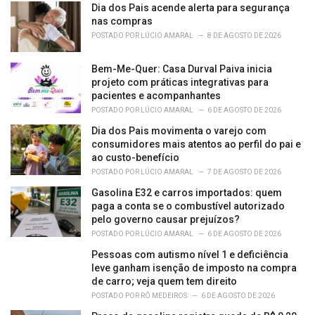
Dia dos Pais acende alerta para segurança
s
nas compras
:
POSTADO POR
LÚCIO AMARAL
8 DE AGOSTO DE 2026
Bem-Me-Quer: Casa Durval Paiva inicia
projeto com práticas integrativas para
pacientes e acompanhantes
POSTADO POR
LÚCIO AMARAL
6 DE AGOSTO DE 2026
Dia dos Pais movimenta o varejo com
consumidores mais atentos ao perfil do pai e
ao custo-benefício
POSTADO POR
LÚCIO AMARAL
7 DE AGOSTO DE 2026
Gasolina E32 e carros importados: quem
paga a conta se o combustível autorizado
pelo governo causar prejuízos?
POSTADO POR
LÚCIO AMARAL
6 DE AGOSTO DE 2026
Pessoas com autismo nível 1 e deficiência
leve ganham isenção de imposto na compra
de carro; veja quem tem direito
POSTADO POR
RÔ MEDEIROS
6 DE AGOSTO DE 2026