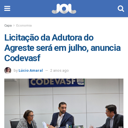
Capa
Economia
Licitação da Adutora do
Agreste será em julho, anuncia
Codevasf
by
Lúcio Amaral
2 anos ago