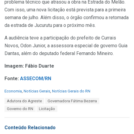
problema técnico que atrasou a obra na Estrada do Melão.
Com isso, uma nova licitação está prevista para a primeira
semana de julho. Além disso, o órgão confirmou a retomada
da estrada de Jucurutu para o próximo mês.
A audiência teve a participação do prefeito de Currais
Novos, Odon Junior, a assessora especial de governo Guia
Dantas, além do deputado federal Fernando Mineiro.
Imagem: Fábio Duarte
Fonte:
ASSECOM/RN
C
Economia
,
Notícias Gerais
,
Notícias Gerais do RN
a
T
Adutora do Agreste
Governadora Fátima Bezerra
t
a
e
Governo do RN
Licitação
g
g
s
o
:
r
Conteúdo Relacionado
i
e