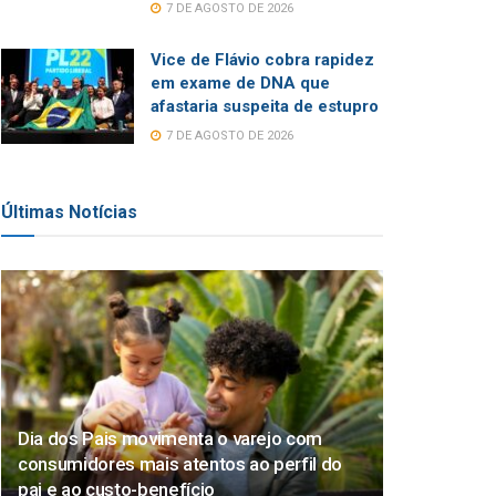
7 DE AGOSTO DE 2026
Vice de Flávio cobra rapidez
em exame de DNA que
afastaria suspeita de estupro
7 DE AGOSTO DE 2026
Últimas Notícias
Dia dos Pais movimenta o varejo com
consumidores mais atentos ao perfil do
pai e ao custo-benefício