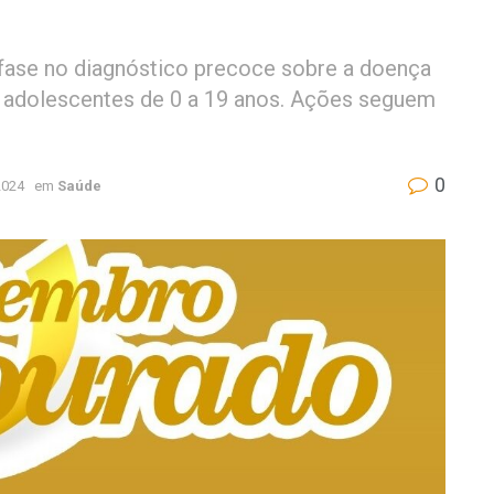
ênfase no diagnóstico precoce sobre a doença
e adolescentes de 0 a 19 anos. Ações seguem
0
2024
em
Saúde