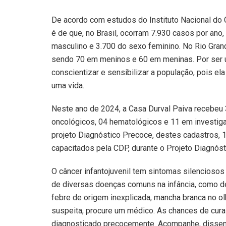
De acordo com estudos do Instituto Nacional do C
é de que, no Brasil, ocorram 7.930 casos por an
masculino e 3.700 do sexo feminino. No Rio Gran
sendo 70 em meninos e 60 em meninas. Por ser 
conscientizar e sensibilizar a população, pois e
uma vida.
Neste ano de 2024, a Casa Durval Paiva recebeu
oncológicos, 04 hematológicos e 11 em investig
projeto Diagnóstico Precoce, destes cadastros, 
capacitados pela CDP, durante o Projeto Diagnós
O câncer infantojuvenil tem sintomas silencioso
de diversas doenças comuns na infância, como des
febre de origem inexplicada, mancha branca no o
suspeita, procure um médico. As chances de cura 
diagnosticado precocemente. Acompanhe, dissemi