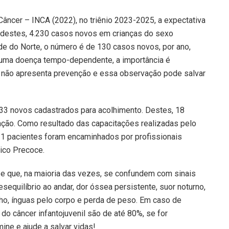
âncer – INCA (2022), no triênio 2023-2025, a expectativa
o, destes, 4.230 casos novos em crianças do sexo
de do Norte, o número é de 130 casos novos, por ano,
uma doença tempo-dependente, a importância é
la não apresenta prevenção e essa observação pode salvar
 33 novos cadastrados para acolhimento. Destes, 18
ação. Como resultado das capacitações realizadas pelo
11 pacientes foram encaminhados por profissionais
tico Precoce.
s e que, na maioria das vezes, se confundem com sinais
equilíbrio ao andar, dor óssea persistente, suor noturno,
lho, ínguas pelo corpo e perda de peso. Em caso de
do câncer infantojuvenil são de até 80%, se for
ne e ajude a salvar vidas!