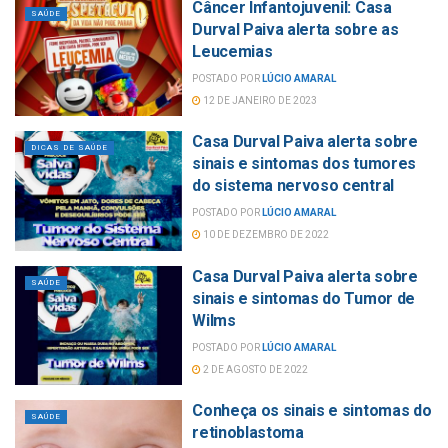
Câncer Infantojuvenil: Casa
SAÚDE
Durval Paiva alerta sobre as
Leucemias
POSTADO POR
LÚCIO AMARAL
12 DE JANEIRO DE 2023
Casa Durval Paiva alerta sobre
DICAS DE SAÚDE
sinais e sintomas dos tumores
do sistema nervoso central
POSTADO POR
LÚCIO AMARAL
10 DE DEZEMBRO DE 2022
Casa Durval Paiva alerta sobre
SAÚDE
sinais e sintomas do Tumor de
Wilms
POSTADO POR
LÚCIO AMARAL
2 DE AGOSTO DE 2022
Conheça os sinais e sintomas do
SAÚDE
retinoblastoma