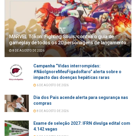
MARVEL Tōkon: Fighting Souls: confira o guia de
gameplay de todos os 20 personagens de lançamento
8 DE AGOSTO DE 2026
Campanha “Vidas interrompidas:
#NãoIgnoreMeuFígadoRaro” alerta sobre o
impacto das doenças hepáticas raras
6 DE AGOSTO DE 2026
Dia dos Pais acende alerta para segurança nas
compras
8 DE AGOSTO DE 2026
Exame de seleção 2027: IFRN divulga edital com
4.142 vagas