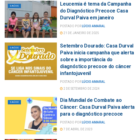
Leucemia é tema da Campanha
SAÚDE
do Diagnóstico Precoce Casa
Durval Paiva em janeiro
POSTADO POR
LÚCIO AMARAL
21 DE JANEIRO DE 2025
Setembro Dourado: Casa Durval
SAÚDE
Paiva inicia campanha que alerta
sobre a importância do
diagnóstico precoce do câncer
infantojuvenil
POSTADO POR
LÚCIO AMARAL
2 DE SETEMBRO DE 2024
Dia Mundial de Combate ao
SAÚDE
Câncer: Casa Durval Paiva alerta
para o diagnóstico precoce
POSTADO POR
LÚCIO AMARAL
7 DE ABRIL DE 2023