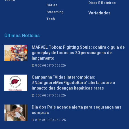
Teatro
Dicas E Roteiros
Séries
Streaming
Variedades
Tech
Últimas Notícias
MARVEL Tōkon: Fighting Souls: confira o guia de
gameplay de todos os 20 personagens de
lançamento
8 DE AGOSTO DE 2026
Campanha “Vidas interrompidas:
#NãoIgnoreMeuFígadoRaro” alerta sobre o
impacto das doenças hepáticas raras
6 DE AGOSTO DE 2026
Dia dos Pais acende alerta para segurança nas
compras
8 DE AGOSTO DE 2026