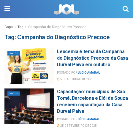
Capa
Tag
Campanha do Diagnóstico Precoce
Tag:
Campanha do Diagnóstico Precoce
Leucemia é tema da Campanha
SAÚDE
do Diagnóstico Precoce da Casa
Durval Paiva em outubro
POSTADO POR
LÚCIO AMARAL
5 DE OUTUBRO DE 2025
Capacitação: municípios de São
SAÚDE
Tomé, Barcelona e Elói de Souza
recebem capacitação da Casa
Durval Paiva
POSTADO POR
LÚCIO AMARAL
25 DE FEVEREIRO DE 2025