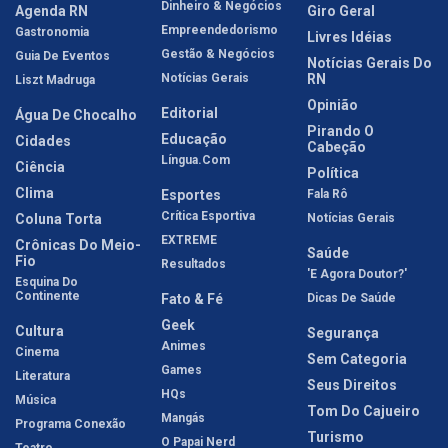
Dinheiro & Negócios
Agenda RN
Giro Geral
Empreendedorismo
Gastronomia
Livres Idéias
Gestão & Negócios
Guia De Eventos
Notícias Gerais Do
Notícias Gerais
RN
Liszt Madruga
Opinião
Editorial
Água De Chocalho
Pirando O
Educação
Cidades
Cabeção
Língua.com
Ciência
Política
Clima
Esportes
Fala Rô
Crítica Esportiva
Coluna Torta
Notícias Gerais
EXTREME
Crônicas Do Meio-
Saúde
Fio
Resultados
'E Agora Doutor?'
Esquina Do
Continente
Fato & Fé
Dicas De Saúde
Geek
Cultura
Segurança
Animes
Cinema
Sem Categoria
Games
Literatura
Seus Direitos
HQs
Música
Tom Do Cajueiro
Mangás
Programa Conexão
Turismo
O Papai Nerd