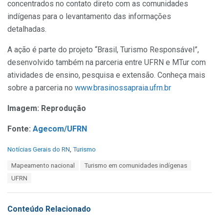
concentrados no contato direto com as comunidades
indígenas para o levantamento das informações
detalhadas.
A ação é parte do projeto “Brasil, Turismo Responsável”,
desenvolvido também na parceria entre UFRN e MTur com
atividades de ensino, pesquisa e extensão. Conheça mais
sobre a parceria no
www.brasinossapraia.ufrn.br
Imagem: Reprodução
Fonte:
Agecom/UFRN
C
Notícias Gerais do RN
,
Turismo
a
T
Mapeamento nacional
Turismo em comunidades indígenas
t
a
e
UFRN
g
g
s
o
:
r
Conteúdo Relacionado
i