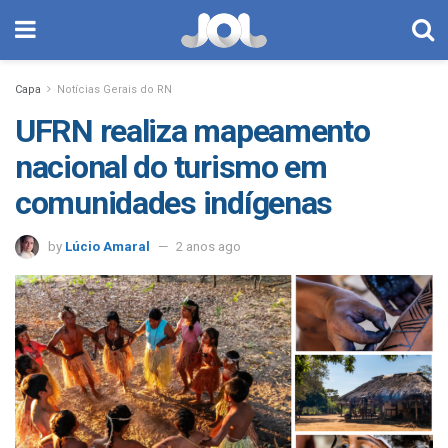
Capa
Notícias Gerais do RN
UFRN realiza mapeamento
nacional do turismo em
comunidades indígenas
by
Lúcio Amaral
2 anos ago