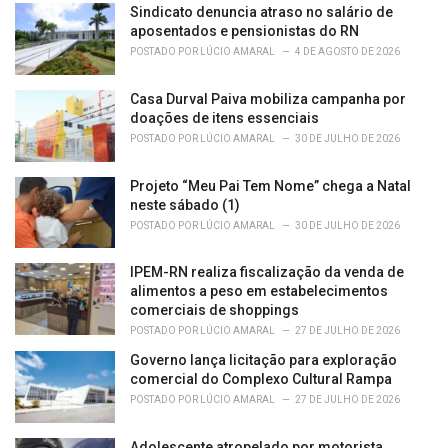
e
Sindicato denuncia atraso no salário de
s
aposentados e pensionistas do RN
:
POSTADO POR
LÚCIO AMARAL
4 DE AGOSTO DE 2026
Casa Durval Paiva mobiliza campanha por
doações de itens essenciais
POSTADO POR
LÚCIO AMARAL
30 DE JULHO DE 2026
Projeto “Meu Pai Tem Nome” chega a Natal
neste sábado (1)
POSTADO POR
LÚCIO AMARAL
30 DE JULHO DE 2026
IPEM-RN realiza fiscalização da venda de
alimentos a peso em estabelecimentos
comerciais de shoppings
POSTADO POR
LÚCIO AMARAL
27 DE JULHO DE 2026
Governo lança licitação para exploração
comercial do Complexo Cultural Rampa
POSTADO POR
LÚCIO AMARAL
27 DE JULHO DE 2026
Adolescente atropelado por motorista