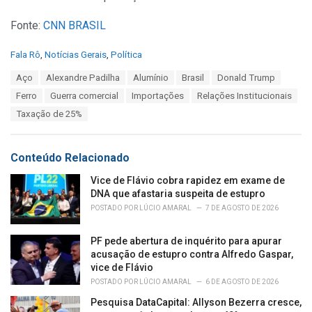
Fonte:
CNN BRASIL
C
Fala Rô
,
Notícias Gerais
,
Política
a
T
Aço
Alexandre Padilha
Alumínio
Brasil
Donald Trump
t
a
e
Ferro
Guerra comercial
Importações
Relações Institucionais
g
g
s
Taxação de 25%
o
:
r
i
e
Conteúdo Relacionado
s
:
Vice de Flávio cobra rapidez em exame de
DNA que afastaria suspeita de estupro
POSTADO POR
LÚCIO AMARAL
7 DE AGOSTO DE 2026
PF pede abertura de inquérito para apurar
acusação de estupro contra Alfredo Gaspar,
vice de Flávio
POSTADO POR
LÚCIO AMARAL
6 DE AGOSTO DE 2026
Pesquisa DataCapital: Allyson Bezerra cresce,