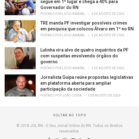
segue em 1º lugar e chega a 40% para
Governador do RN
POSTADO POR
LÚCIO AMARAL
6 DE AGOSTO DE 2026
TRE manda PF investigar possíveis crimes
em pesquisa que colocou Álvaro em 1º no RN
POSTADO POR
LÚCIO AMARAL
5 DE AGOSTO DE 2026
Lulinha vira alvo de quatro inquéritos da PF
com suspeitas envolvendo órgãos do
governo
POSTADO POR
LÚCIO AMARAL
5 DE AGOSTO DE 2026
Jornalista Guipa reúne propostas legislativas
em plataforma aberta para ampliar
participação da sociedade
POSTADO POR
JOÃO COSTA
4 DE AGOSTO DE 2026
VOLTAR AO TOPO
© 2018 JOL RN - O Seu Jornal Online do RN. Todos os direitos
reservados.