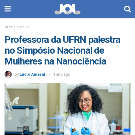
Capa
Ciência
Professora da UFRN palestra
no Simpósio Nacional de
Mulheres na Nanociência
by
Lúcio Amaral
1 ano ago