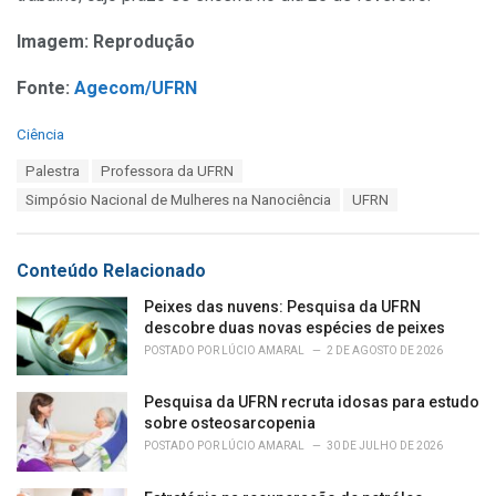
Imagem: Reprodução
Fonte:
Agecom/UFRN
C
Ciência
a
T
Palestra
Professora da UFRN
t
a
e
Simpósio Nacional de Mulheres na Nanociência
UFRN
g
g
s
o
:
r
Conteúdo Relacionado
i
e
Peixes das nuvens: Pesquisa da UFRN
s
descobre duas novas espécies de peixes
:
POSTADO POR
LÚCIO AMARAL
2 DE AGOSTO DE 2026
Pesquisa da UFRN recruta idosas para estudo
sobre osteosarcopenia
POSTADO POR
LÚCIO AMARAL
30 DE JULHO DE 2026