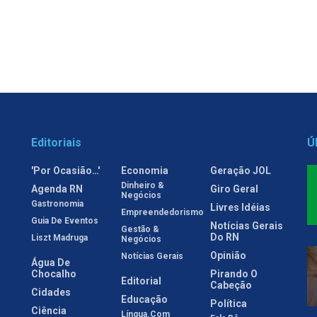
Editoriais
Ú
'Por Ocasião…'
Economia
Geração JOL
Dinheiro &
Agenda RN
Giro Geral
Negócios
Gastronomia
Livres Idéias
Empreendedorismo
Guia De Eventos
Notícias Gerais
Gestão &
Do RN
Liszt Madruga
Negócios
Opinião
Notícias Gerais
Água De
Chocalho
Pirando O
Editorial
Cabeção
Cidades
Educação
Política
Ciência
Língua.com