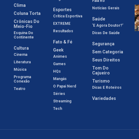
Fala Rô
Clima
Notícias Gerais
Esportes
Coluna Torta
Crítica Esportiva
Saúde
Crônicas Do
EXTREME
'E Agora Doutor?'
Meio-Fio
Resultados
Esquina Do
Dicas De Saúde
Continente
Fato & Fé
Segurança
Cultura
Geek
Sem Categoria
Cinema
Animes
Seus Direitos
Literatura
Games
Tom Do
Música
HQs
Cajueiro
Programa
Mangás
Turismo
Conexão
O Papai Nerd
Dicas E Roteiros
Teatro
Séries
Variedades
Streaming
Tech