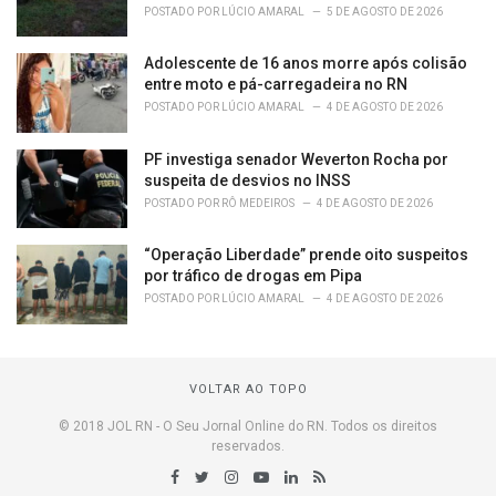
POSTADO POR
LÚCIO AMARAL
5 DE AGOSTO DE 2026
Adolescente de 16 anos morre após colisão
entre moto e pá-carregadeira no RN
POSTADO POR
LÚCIO AMARAL
4 DE AGOSTO DE 2026
PF investiga senador Weverton Rocha por
suspeita de desvios no INSS
POSTADO POR
RÔ MEDEIROS
4 DE AGOSTO DE 2026
“Operação Liberdade” prende oito suspeitos
por tráfico de drogas em Pipa
POSTADO POR
LÚCIO AMARAL
4 DE AGOSTO DE 2026
VOLTAR AO TOPO
© 2018 JOL RN - O Seu Jornal Online do RN. Todos os direitos
reservados.