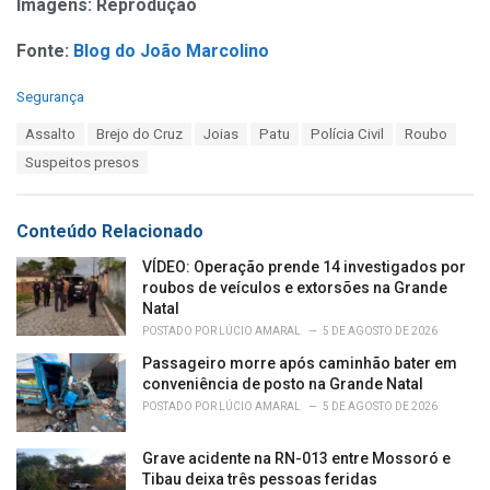
Imagens: Reprodução
Fonte:
Blog do João Marcolino
C
Segurança
a
T
Assalto
Brejo do Cruz
Joias
Patu
Polícia Civil
Roubo
t
a
e
Suspeitos presos
g
g
s
o
:
r
Conteúdo Relacionado
i
e
VÍDEO: Operação prende 14 investigados por
s
roubos de veículos e extorsões na Grande
:
Natal
POSTADO POR
LÚCIO AMARAL
5 DE AGOSTO DE 2026
Passageiro morre após caminhão bater em
conveniência de posto na Grande Natal
POSTADO POR
LÚCIO AMARAL
5 DE AGOSTO DE 2026
Grave acidente na RN-013 entre Mossoró e
Tibau deixa três pessoas feridas