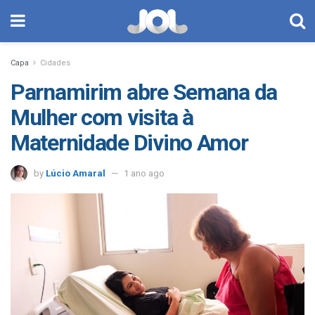
Capa
Cidades
Parnamirim abre Semana da
Mulher com visita à
Maternidade Divino Amor
by
Lúcio Amaral
1 ano ago