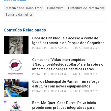
a
T
Maternidade Divino Amor
Parnamirim
Prefeitura de Parnamirim
t
a
e
Semana da mulher
g
g
s
o
:
r
Conteúdo Relacionado
i
e
Obra do Dnit bloqueia acesso à Ponte de
s
Igapó na rotatória do Parque dos Coqueiros
:
POSTADO POR
LÚCIO AMARAL
9 DE AGOSTO DE 2026
Campanha "Vidas interrompidas:
#NãoIgnoreMeuFígadoRaro" alerta sobre o
impacto das doenças hepáticas raras
POSTADO POR
LÚCIO AMARAL
6 DE AGOSTO DE 2026
Guarda Municipal de Parnamirim reforça
estrutura com novos equipamentos
POSTADO POR
LÚCIO AMARAL
8 DE AGOSTO DE 2026
Bem-Me-Quer: Casa Durval Paiva inicia
projeto com práticas integrativas para