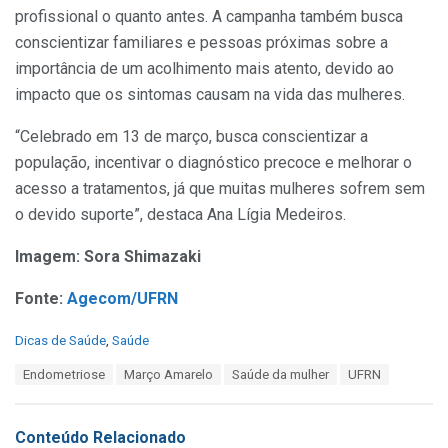
profissional o quanto antes. A campanha também busca
conscientizar familiares e pessoas próximas sobre a
importância de um acolhimento mais atento, devido ao
impacto que os sintomas causam na vida das mulheres.
“Celebrado em 13 de março, busca conscientizar a
população, incentivar o diagnóstico precoce e melhorar o
acesso a tratamentos, já que muitas mulheres sofrem sem
o devido suporte”, destaca Ana Lígia Medeiros.
Imagem: Sora Shimazaki
Fonte:
Agecom/UFRN
C
Dicas de Saúde
,
Saúde
a
T
Endometriose
Março Amarelo
Saúde da mulher
UFRN
t
a
e
g
g
s
o
Conteúdo Relacionado
:
r