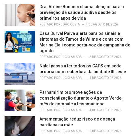
i
Dra. Ariane Bonucci chama atenção para a
e
prevenção da saúde auditiva desde os
s
primeiros anos de vida
:
POSTADO POR
JOÃO COSTA
4 DE AGOSTO DE 2026
Casa Durval Paiva alerta para os sinais e
sintomas do Tumor de Wilms e conta com
Marina Elali como porta-voz da campanha de
agosto
POSTADO POR
LÚCIO AMARAL
5 DE AGOSTO DE 2026
Natal passa a ter todos os CAPS em sede
própria com reabertura da unidade III Leste
POSTADO POR
LÚCIO AMARAL
4 DE AGOSTO DE 2026
Parnamirim promove ações de
conscientização durante o Agosto Verde,
mês de combate à leishmaniose
POSTADO POR
LÚCIO AMARAL
4 DE AGOSTO DE 2026
Amamentação reduz risco de doença
cardíaca na mãe
POSTADO POR
LÚCIO AMARAL
2 DE AGOSTO DE 2026