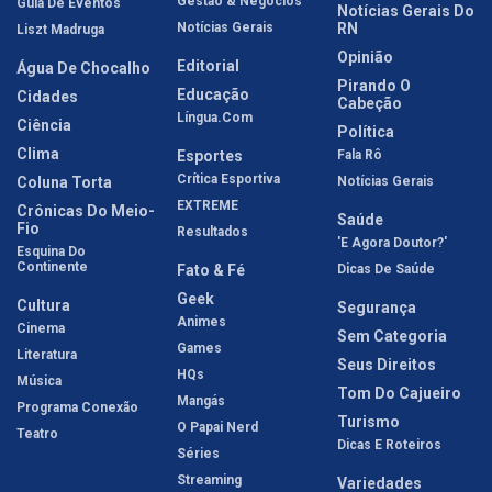
Gestão & Negócios
Guia De Eventos
Notícias Gerais Do
Notícias Gerais
RN
Liszt Madruga
Opinião
Editorial
Água De Chocalho
Pirando O
Educação
Cidades
Cabeção
Língua.com
Ciência
Política
Clima
Esportes
Fala Rô
Crítica Esportiva
Coluna Torta
Notícias Gerais
EXTREME
Crônicas Do Meio-
Saúde
Fio
Resultados
'E Agora Doutor?'
Esquina Do
Continente
Fato & Fé
Dicas De Saúde
Geek
Cultura
Segurança
Animes
Cinema
Sem Categoria
Games
Literatura
Seus Direitos
HQs
Música
Tom Do Cajueiro
Mangás
Programa Conexão
Turismo
O Papai Nerd
Teatro
Dicas E Roteiros
Séries
Streaming
Variedades