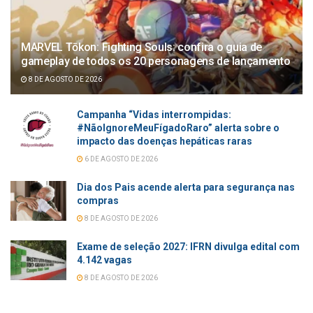
MARVEL Tōkon: Fighting Souls: confira o guia de
gameplay de todos os 20 personagens de lançamento
8 DE AGOSTO DE 2026
Campanha “Vidas interrompidas:
#NãoIgnoreMeuFígadoRaro” alerta sobre o
impacto das doenças hepáticas raras
6 DE AGOSTO DE 2026
Dia dos Pais acende alerta para segurança nas
compras
8 DE AGOSTO DE 2026
Exame de seleção 2027: IFRN divulga edital com
4.142 vagas
8 DE AGOSTO DE 2026