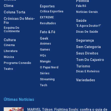
Política
Clima
Esportes
Fala Rô
Crítica Esportiva
Coluna Torta
Notícias Gerais
EXTREME
Crônicas Do Meio-
Saúde
Fio
Resultados
'E Agora Doutor?'
Esquina Do
Continente
Fato & Fé
Dicas De Saúde
Geek
Cultura
Segurança
Animes
Cinema
Sem Categoria
Games
Literatura
Seus Direitos
HQs
Música
Tom Do Cajueiro
Mangás
Programa Conexão
Turismo
O Papai Nerd
Teatro
Dicas E Roteiros
Séries
Streaming
Variedades
Tech
Últimas Notícias
MARVEL Tōkon: Fighting Souls: confira o guia de