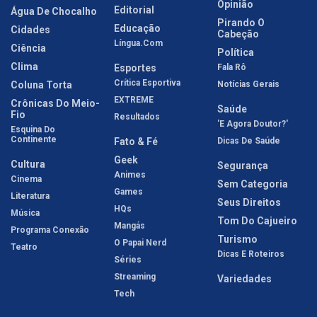
Opinião
Editorial
Água De Chocalho
Pirando O
Educação
Cidades
Cabeção
Língua.com
Ciência
Política
Clima
Esportes
Fala Rô
Crítica Esportiva
Coluna Torta
Notícias Gerais
EXTREME
Crônicas Do Meio-
Saúde
Fio
Resultados
'E Agora Doutor?'
Esquina Do
Continente
Fato & Fé
Dicas De Saúde
Geek
Cultura
Segurança
Animes
Cinema
Sem Categoria
Games
Literatura
Seus Direitos
HQs
Música
Tom Do Cajueiro
Mangás
Programa Conexão
Turismo
O Papai Nerd
Teatro
Dicas E Roteiros
Séries
Streaming
Variedades
Tech