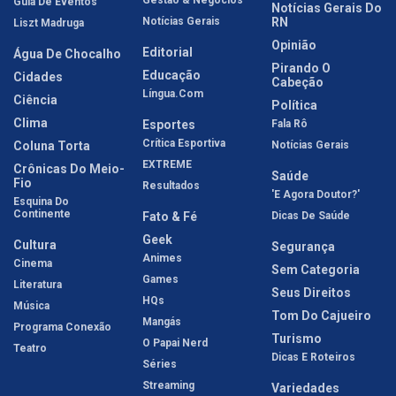
Guia De Eventos
Notícias Gerais Do
Notícias Gerais
RN
Liszt Madruga
Opinião
Editorial
Água De Chocalho
Pirando O
Educação
Cidades
Cabeção
Língua.com
Ciência
Política
Clima
Esportes
Fala Rô
Crítica Esportiva
Coluna Torta
Notícias Gerais
EXTREME
Crônicas Do Meio-
Saúde
Fio
Resultados
'E Agora Doutor?'
Esquina Do
Continente
Fato & Fé
Dicas De Saúde
Geek
Cultura
Segurança
Animes
Cinema
Sem Categoria
Games
Literatura
Seus Direitos
HQs
Música
Tom Do Cajueiro
Mangás
Programa Conexão
Turismo
O Papai Nerd
Teatro
Dicas E Roteiros
Séries
Streaming
Variedades