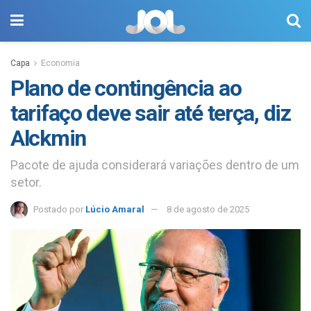
Capa
Economia
Plano de contingência ao
tarifaço deve sair até terça, diz
Alckmin
Pacote de ajuda considerará variações dentro de um
setor.
Postado por
Lúcio Amaral
8 de agosto de 2025