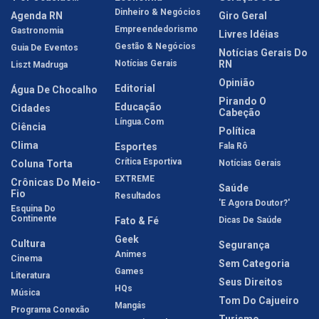
Dinheiro & Negócios
Agenda RN
Giro Geral
Empreendedorismo
Gastronomia
Livres Idéias
Gestão & Negócios
Guia De Eventos
Notícias Gerais Do
Notícias Gerais
RN
Liszt Madruga
Opinião
Editorial
Água De Chocalho
Pirando O
Educação
Cidades
Cabeção
Língua.com
Ciência
Política
Clima
Esportes
Fala Rô
Crítica Esportiva
Coluna Torta
Notícias Gerais
EXTREME
Crônicas Do Meio-
Saúde
Fio
Resultados
'E Agora Doutor?'
Esquina Do
Continente
Fato & Fé
Dicas De Saúde
Geek
Cultura
Segurança
Animes
Cinema
Sem Categoria
Games
Literatura
Seus Direitos
HQs
Música
Tom Do Cajueiro
Mangás
Programa Conexão
Turismo