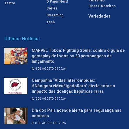
O Papai Nerd
Teatro
Dicas E Roteiros
Séries
Streaming
Variedades
Tech
Últimas Notícias
MARVEL Tōkon: Fighting Souls: confira o guia de
gameplay de todos os 20 personagens de
lançamento
8 DE AGOSTO DE 2026
Campanha “Vidas interrompidas:
#NãoIgnoreMeuFígadoRaro” alerta sobre o
impacto das doenças hepáticas raras
6 DE AGOSTO DE 2026
Dia dos Pais acende alerta para segurança nas
compras
8 DE AGOSTO DE 2026