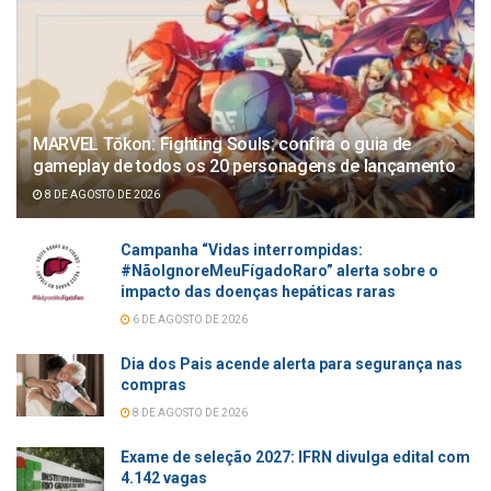
MARVEL Tōkon: Fighting Souls: confira o guia de
gameplay de todos os 20 personagens de lançamento
8 DE AGOSTO DE 2026
Campanha “Vidas interrompidas:
#NãoIgnoreMeuFígadoRaro” alerta sobre o
impacto das doenças hepáticas raras
6 DE AGOSTO DE 2026
Dia dos Pais acende alerta para segurança nas
compras
8 DE AGOSTO DE 2026
Exame de seleção 2027: IFRN divulga edital com
4.142 vagas