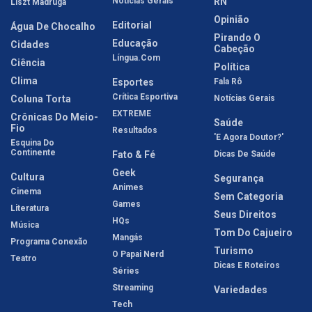
Notícias Gerais
RN
Liszt Madruga
Opinião
Editorial
Água De Chocalho
Pirando O
Educação
Cidades
Cabeção
Língua.com
Ciência
Política
Clima
Esportes
Fala Rô
Crítica Esportiva
Coluna Torta
Notícias Gerais
EXTREME
Crônicas Do Meio-
Saúde
Fio
Resultados
'E Agora Doutor?'
Esquina Do
Continente
Fato & Fé
Dicas De Saúde
Geek
Cultura
Segurança
Animes
Cinema
Sem Categoria
Games
Literatura
Seus Direitos
HQs
Música
Tom Do Cajueiro
Mangás
Programa Conexão
Turismo
O Papai Nerd
Teatro
Dicas E Roteiros
Séries
Streaming
Variedades
Tech