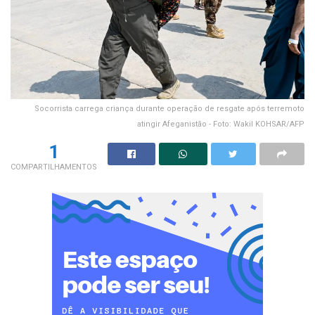
Socorrista carrega criança durante operação de resgate após terremoto
atingir Afeganistão - Foto: Wakil KOHSAR/AFP
1
COMPARTILHAMENTOS