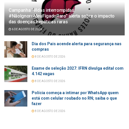
Campanha “Vidas interrompidas:
#NãoIgnoreMeuFígadoRaro” alerta sobre o impacto
das doenças hepáticas raras
6 DE AGOSTO DE 2026
Dia dos Pais acende alerta para segurança nas
compras
8 DE AGOSTO DE 2026
Exame de seleção 2027: IFRN divulga edital com
4.142 vagas
8 DE AGOSTO DE 2026
Polícia começa a intimar por WhatsApp quem
está com celular roubado no RN; saiba o que
fazer
8 DE AGOSTO DE 2026