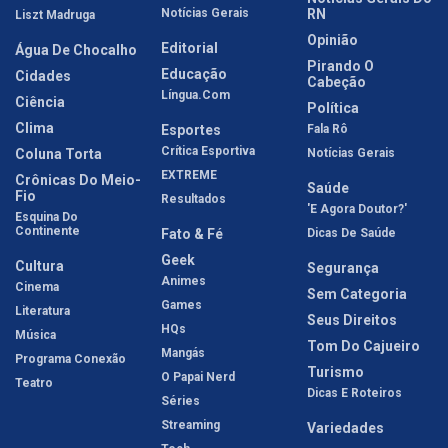
Notícias Gerais
RN
Liszt Madruga
Opinião
Editorial
Água De Chocalho
Pirando O
Educação
Cidades
Cabeção
Língua.com
Ciência
Política
Clima
Esportes
Fala Rô
Crítica Esportiva
Coluna Torta
Notícias Gerais
EXTREME
Crônicas Do Meio-
Saúde
Fio
Resultados
'E Agora Doutor?'
Esquina Do
Continente
Fato & Fé
Dicas De Saúde
Geek
Cultura
Segurança
Animes
Cinema
Sem Categoria
Games
Literatura
Seus Direitos
HQs
Música
Tom Do Cajueiro
Mangás
Programa Conexão
Turismo
O Papai Nerd
Teatro
Dicas E Roteiros
Séries
Streaming
Variedades