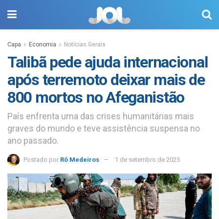
Capa
Economia
Notícias Gerais
Talibã pede ajuda internacional
após terremoto deixar mais de
800 mortos no Afeganistão
País enfrenta uma das crises humanitárias mais
graves do mundo e teve assistência suspensa no
ano passado.
Postado por
Rô Medeiros
1 de setembro de 2025