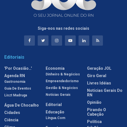
Siga-nos nas redes sociais
Editoriais
'Por Ocasião…'
Economia
Geração JOL
Dinheiro & Negócios
Agenda RN
Giro Geral
Empreendedorismo
Gastronomia
Livres Idéias
Gestão & Negócios
Guia De Eventos
Notícias Gerais Do
Notícias Gerais
RN
Liszt Madruga
Opinião
Editorial
Água De Chocalho
Pirando O
Educação
Cidades
Cabeção
Língua.com
Ciência
Política