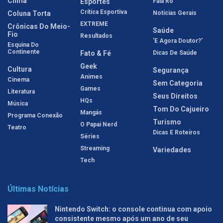
Clima
Esportes
Fala Rô
Crítica Esportiva
Coluna Torta
Notícias Gerais
EXTREME
Crônicas Do Meio-
Saúde
Fio
Resultados
'E Agora Doutor?'
Esquina Do
Continente
Fato & Fé
Dicas De Saúde
Geek
Cultura
Segurança
Animes
Cinema
Sem Categoria
Games
Literatura
Seus Direitos
HQs
Música
Tom Do Cajueiro
Mangás
Programa Conexão
Turismo
O Papai Nerd
Teatro
Dicas E Roteiros
Séries
Streaming
Variedades
Tech
Últimas Notícias
Nintendo Switch: o console continua com apoio
consistente mesmo após um ano de seu