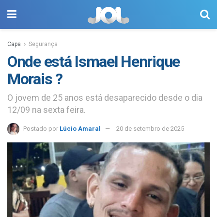
Capa
Segurança
Onde está Ismael Henrique
Morais ?
O jovem de 25 anos está desaparecido desde o dia
12/09 na sexta feira.
Postado por
Lúcio Amaral
20 de setembro de 2025