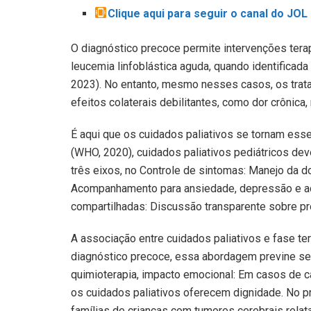
Clique aqui para seguir o canal do JO
O diagnóstico precoce permite intervenções tera
leucemia linfoblástica aguda, quando identificada 
2023). No entanto, mesmo nesses casos, os trat
efeitos colaterais debilitantes, como dor crônica,
É aqui que os cuidados paliativos se tornam ess
(WHO, 2020), cuidados paliativos pediátricos de
três eixos, no Controle de sintomas: Manejo da dor
Acompanhamento para ansiedade, depressão e ad
compartilhadas: Discussão transparente sobre pr
A associação entre cuidados paliativos e fase t
diagnóstico precoce, essa abordagem previne seq
quimioterapia, impacto emocional: Em casos de c
os cuidados paliativos oferecem dignidade. No p
famílias de crianças com tumores cerebrais rela