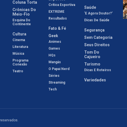
Coluna Torta
Crítica Esportiva
Saúde
Crônicas Do
EXTREME
'E Agora Doutor?'
Meio-Fio
Resultados
Esquina Do
Dicas De Saúde
Continente
Fato & Fé
Segurança
Cultura
Geek
Sem Categoria
Cinema
Animes
Seus Direitos
Literatura
Games
Tom Do
Música
HQs
Cajueiro
Programa
Mangás
Turismo
Conexão
O Papai Nerd
Dicas E Roteiros
Teatro
Séries
Variedades
Streaming
Tech
 reservados.