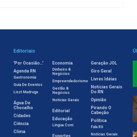
Editoriais
Ú
'Por Ocasião…'
Economia
Geração JOL
Dinheiro &
Agenda RN
Giro Geral
Negócios
Gastronomia
Livres Idéias
Empreendedorismo
Guia De Eventos
Notícias Gerais
Gestão &
Do RN
Liszt Madruga
Negócios
Opinião
Notícias Gerais
Água De
Chocalho
Pirando O
Editorial
Cabeção
Cidades
Educação
Política
Ciência
Língua.com
Fala Rô
Clima
Notícias Gerais
Esportes