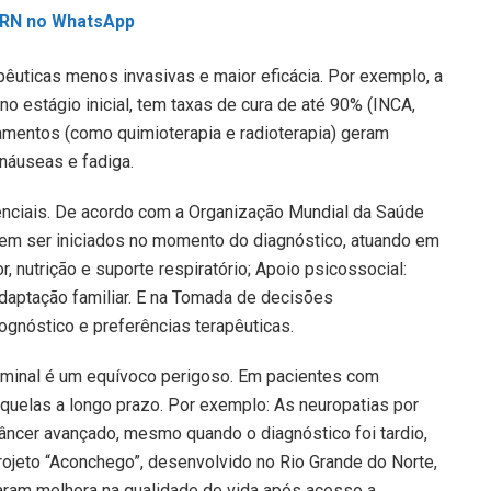
L RN no WhatsApp
pêuticas menos invasivas e maior eficácia. Por exemplo, a
no estágio inicial, tem taxas de cura de até 90% (INCA,
amentos (como quimioterapia e radioterapia) geram
 náuseas e fadiga.
enciais. De acordo com a Organização Mundial da Saúde
vem ser iniciados no momento do diagnóstico, atuando em
, nutrição e suporte respiratório; Apoio psicossocial:
aptação familiar. E na Tomada de decisões
ognóstico e preferências terapêuticas.
erminal é um equívoco perigoso. Em pacientes com
uelas a longo prazo. Por exemplo: As neuropatias por
âncer avançado, mesmo quando o diagnóstico foi tardio,
rojeto “Aconchego”, desenvolvido no Rio Grande do Norte,
taram melhora na qualidade de vida após acesso a