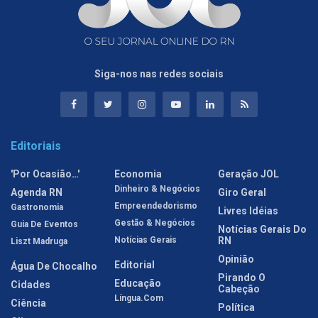
Siga-nos nas redes sociais
Editoriais
'Por Ocasião…'
Economia
Geração JOL
Dinheiro & Negócios
Agenda RN
Giro Geral
Empreendedorismo
Gastronomia
Livres Idéias
Gestão & Negócios
Guia De Eventos
Notícias Gerais Do
Notícias Gerais
RN
Liszt Madruga
Opinião
Editorial
Água De Chocalho
Pirando O
Educação
Cidades
Cabeção
Língua.com
Ciência
Política