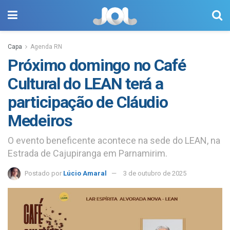
Capa
Agenda RN
Próximo domingo no Café
Cultural do LEAN terá a
participação de Cláudio
Medeiros
O evento beneficente acontece na sede do LEAN, na
Estrada de Cajupiranga em Parnamirim.
Postado por
Lúcio Amaral
3 de outubro de 2025