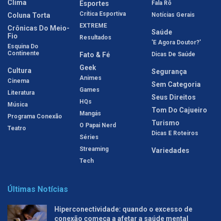
Clima
Esportes
Fala Rô
Crítica Esportiva
Coluna Torta
Notícias Gerais
EXTREME
Crônicas Do Meio-
Saúde
Fio
Resultados
'E Agora Doutor?'
Esquina Do
Continente
Fato & Fé
Dicas De Saúde
Geek
Cultura
Segurança
Animes
Cinema
Sem Categoria
Games
Literatura
Seus Direitos
HQs
Música
Tom Do Cajueiro
Mangás
Programa Conexão
Turismo
O Papai Nerd
Teatro
Dicas E Roteiros
Séries
Streaming
Variedades
Tech
Últimas Notícias
Hiperconectividade: quando o excesso de
conexão começa a afetar a saúde mental