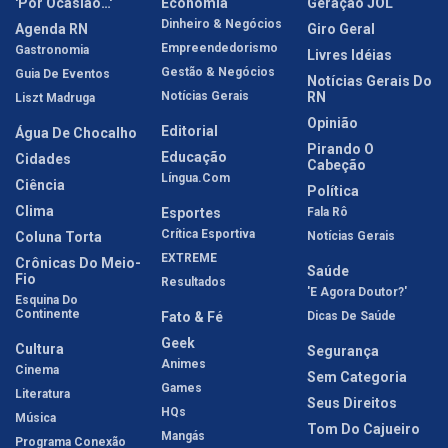
'Por Ocasião…'
Economia
Geração JOL
Dinheiro & Negócios
Agenda RN
Giro Geral
Empreendedorismo
Gastronomia
Livres Idéias
Gestão & Negócios
Guia De Eventos
Notícias Gerais Do
Notícias Gerais
RN
Liszt Madruga
Opinião
Editorial
Água De Chocalho
Pirando O
Educação
Cidades
Cabeção
Língua.com
Ciência
Política
Clima
Esportes
Fala Rô
Crítica Esportiva
Coluna Torta
Notícias Gerais
EXTREME
Crônicas Do Meio-
Saúde
Fio
Resultados
'E Agora Doutor?'
Esquina Do
Continente
Fato & Fé
Dicas De Saúde
Geek
Cultura
Segurança
Animes
Cinema
Sem Categoria
Games
Literatura
Seus Direitos
HQs
Música
Tom Do Cajueiro
Mangás
Programa Conexão