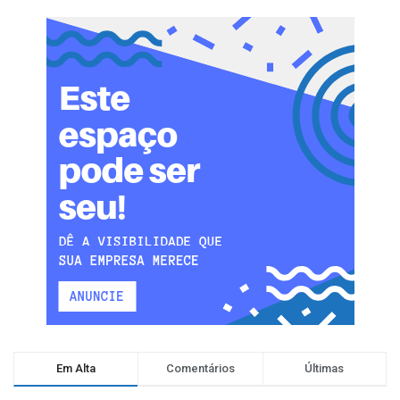
Em Alta
Comentários
Últimas