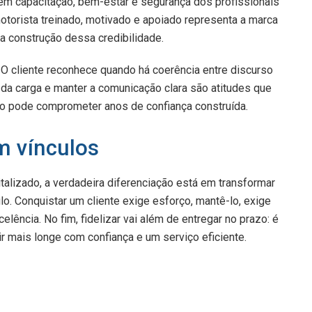
em capacitação, bem-estar e segurança dos profissionais
motorista treinado, motivado e apoiado representa a marca
a construção dessa credibilidade.
. O cliente reconhece quando há coerência entre discurso
e da carga e manter a comunicação clara são atitudes que
lo pode comprometer anos de confiança construída.
m vínculos
alizado, a verdadeira diferenciação está em transformar
lo. Conquistar um cliente exige esforço, mantê-lo, exige
lência. No fim, fidelizar vai além de entregar no prazo: é
 ir mais longe com confiança e um serviço eficiente.