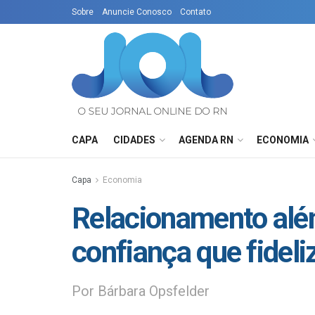
Sobre
Anuncie Conosco
Contato
CAPA
CIDADES
AGENDA RN
ECONOMIA
Capa
Economia
Relacionamento além
confiança que fideli
Por Bárbara Opsfelder