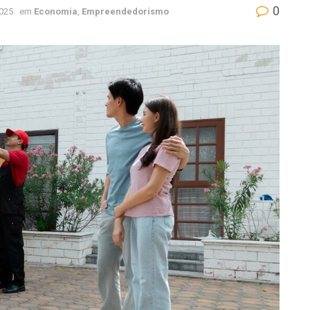
0
2025
em
Economia
,
Empreendedorismo