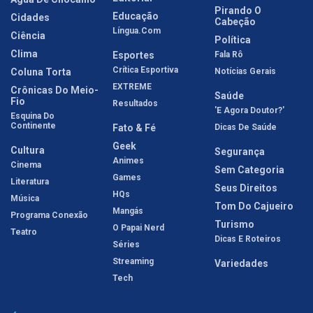
Pirando O
Educação
Cidades
Cabeção
Língua.com
Ciência
Política
Clima
Esportes
Fala Rô
Crítica Esportiva
Coluna Torta
Notícias Gerais
EXTREME
Crônicas Do Meio-
Saúde
Fio
Resultados
'E Agora Doutor?'
Esquina Do
Continente
Fato & Fé
Dicas De Saúde
Geek
Cultura
Segurança
Animes
Cinema
Sem Categoria
Games
Literatura
Seus Direitos
HQs
Música
Tom Do Cajueiro
Mangás
Programa Conexão
Turismo
O Papai Nerd
Teatro
Dicas E Roteiros
Séries
Streaming
Variedades
Tech