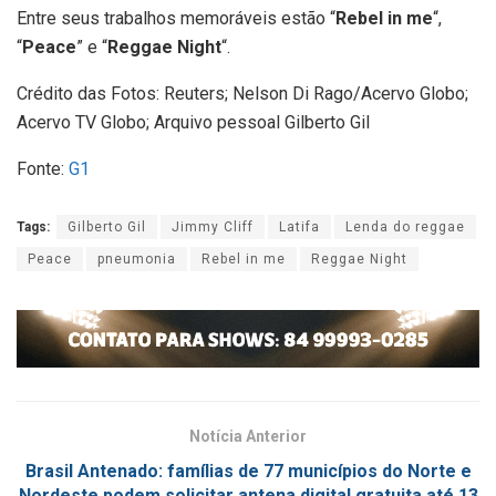
Entre seus trabalhos memoráveis estão “
Rebel in me
“,
“
Peace
” e “
Reggae Night
“.
Crédito das Fotos: Reuters; Nelson Di Rago/Acervo Globo;
Acervo TV Globo; Arquivo pessoal Gilberto Gil
Fonte:
G1
Tags:
Gilberto Gil
Jimmy Cliff
Latifa
Lenda do reggae
Peace
pneumonia
Rebel in me
Reggae Night
Notícia Anterior
Brasil Antenado: famílias de 77 municípios do Norte e
Nordeste podem solicitar antena digital gratuita até 13