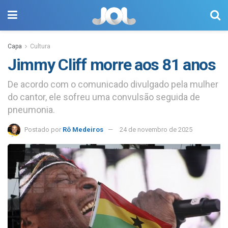
Capa
Cultura
Jimmy Cliff morre aos 81 anos
De acordo com o comunicado divulgado pela mulher
do cantor, ele sofreu uma convulsão seguida de
pneumonia.
Postado por
Rô Medeiros
24 de novembro de 2025