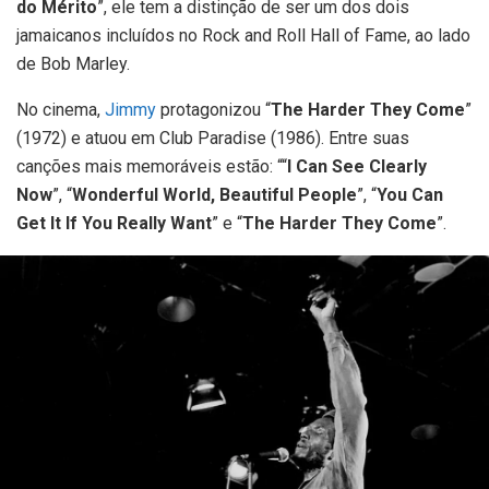
do Mérito
”, ele tem a distinção de ser um dos dois
jamaicanos incluídos no Rock and Roll Hall of Fame, ao lado
de Bob Marley.
No cinema,
Jimmy
protagonizou “
The Harder They Come
”
(1972) e atuou em Club Paradise (1986). Entre suas
canções mais memoráveis estão: ““
I Can See Clearly
Now
”, “
Wonderful World, Beautiful People
”, “
You Can
Get It If You Really Want
” e “
The Harder They Come
”.