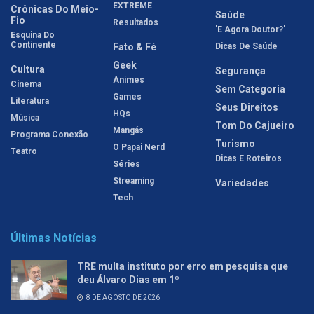
EXTREME
Crônicas Do Meio-
Saúde
Fio
Resultados
'E Agora Doutor?'
Esquina Do
Continente
Fato & Fé
Dicas De Saúde
Geek
Cultura
Segurança
Animes
Cinema
Sem Categoria
Games
Literatura
Seus Direitos
HQs
Música
Tom Do Cajueiro
Mangás
Programa Conexão
Turismo
O Papai Nerd
Teatro
Dicas E Roteiros
Séries
Streaming
Variedades
Tech
Últimas Notícias
TRE multa instituto por erro em pesquisa que
deu Álvaro Dias em 1º
8 DE AGOSTO DE 2026