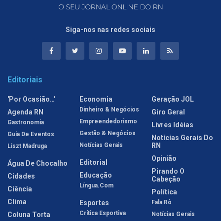
Siga-nos nas redes sociais
Editoriais
'Por Ocasião…'
Economia
Geração JOL
Dinheiro & Negócios
Agenda RN
Giro Geral
Empreendedorismo
Gastronomia
Livres Idéias
Gestão & Negócios
Guia De Eventos
Notícias Gerais Do
Notícias Gerais
RN
Liszt Madruga
Opinião
Editorial
Água De Chocalho
Pirando O
Educação
Cidades
Cabeção
Língua.com
Ciência
Política
Clima
Esportes
Fala Rô
Crítica Esportiva
Coluna Torta
Notícias Gerais