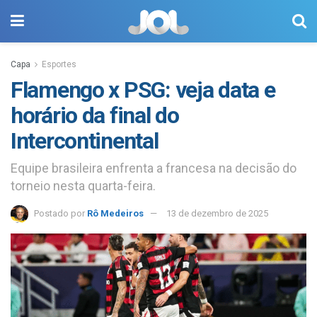
Capa
Esportes
Flamengo x PSG: veja data e
horário da final do
Intercontinental
Equipe brasileira enfrenta a francesa na decisão do
torneio nesta quarta-feira.
Postado por
Rô Medeiros
13 de dezembro de 2025