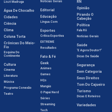
Notícias Gerais
RN
Liszt Madruga
Opinião
Editorial
Água De Chocalho
Pirando O
Educação
Cidades
Cabeção
Língua.com
Ciência
Política
Clima
Esportes
Fala Rô
Crítica Esportiva
Coluna Torta
Notícias Gerais
EXTREME
Crônicas Do Meio-
Saúde
Fio
Resultados
'E Agora Doutor?'
Esquina Do
Continente
Fato & Fé
Dicas De Saúde
Geek
Cultura
Segurança
Animes
Cinema
Sem Categoria
Games
Literatura
Seus Direitos
HQs
Música
Tom Do Cajueiro
Mangás
Programa Conexão
Turismo
O Papai Nerd
Teatro
Dicas E Roteiros
Séries
Streaming
Variedades
Tech