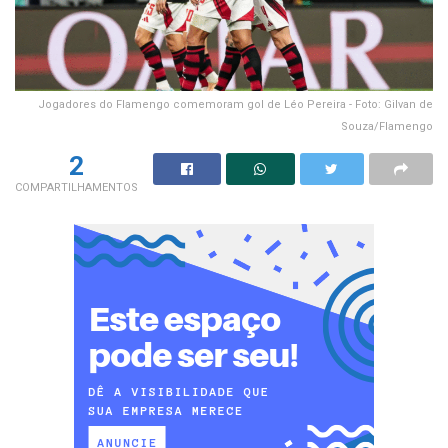
Jogadores do Flamengo comemoram gol de Léo Pereira - Foto: Gilvan de
Souza/Flamengo
2
COMPARTILHAMENTOS