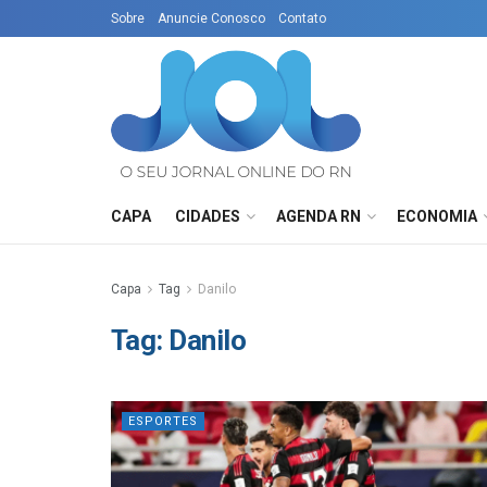
Sobre
Anuncie Conosco
Contato
CAPA
CIDADES
AGENDA RN
ECONOMIA
Capa
Tag
Danilo
Tag:
Danilo
ESPORTES