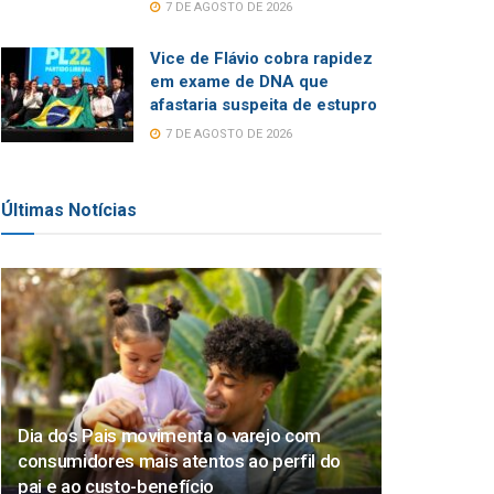
7 DE AGOSTO DE 2026
Vice de Flávio cobra rapidez
em exame de DNA que
afastaria suspeita de estupro
7 DE AGOSTO DE 2026
Últimas Notícias
Dia dos Pais movimenta o varejo com
consumidores mais atentos ao perfil do
pai e ao custo-benefício