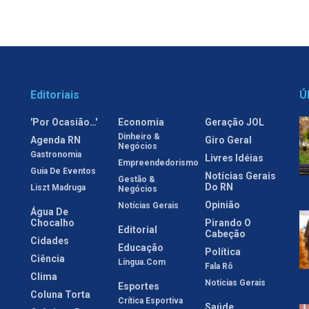
Editoriais
Ú
'Por Ocasião…'
Economia
Geração JOL
Dinheiro &
Agenda RN
Giro Geral
Negócios
Gastronomia
Livres Idéias
Empreendedorismo
Guia De Eventos
Notícias Gerais
Gestão &
Do RN
Liszt Madruga
Negócios
Opinião
Notícias Gerais
Água De
Chocalho
Pirando O
Editorial
Cabeção
Cidades
Educação
Política
Ciência
Língua.com
Fala Rô
Clima
Notícias Gerais
Esportes
Coluna Torta
Crítica Esportiva
Saúde