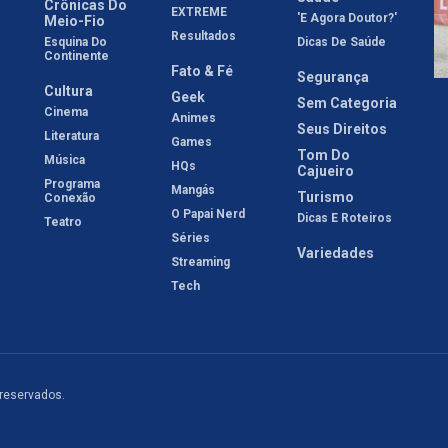
Crônicas Do
EXTREME
'E Agora Doutor?'
Meio-Fio
Resultados
Esquina Do
Dicas De Saúde
Continente
Fato & Fé
Segurança
Cultura
Geek
Sem Categoria
Cinema
Animes
Seus Direitos
Literatura
Games
Tom Do
Música
HQs
Cajueiro
Programa
Mangás
Turismo
Conexão
O Papai Nerd
Dicas E Roteiros
Teatro
Séries
Variedades
Streaming
Tech
 reservados.