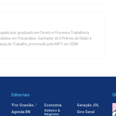
vogado pós-graduado em Direito e Processo Trabalhista.
ndados em Psicanálise. Ganhador do II Prêmio de Rádio e
nça do Trabalho, promovido pelo MPT em 2008.
Editoriais
Ú
'Por Ocasião…'
Economia
Geração JOL
Dinheiro &
Agenda RN
Giro Geral
Negócios