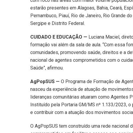
com foco nas áreas com maior volume populaciona
estarão presentes em Alagoas, Bahia, Ceará, Espír
Pernambuco, Piauí, Rio de Janeiro, Rio Grande do 
Sergipe e Distrito Federal.
CUIDADO E EDUCAÇÃO —
Luciana Maciel, diret
formação vai além da sala de aula. “Com essa for
comunidades, promovendo saúde, direitos e a de
nacional de agentes comprometidos com o cuidad
Saúde”, afirmou.
AgPopSUS —
O Programa de Formação de Agent
nasceu da experiência de atuação de movimentos
lideranças comunitárias atuaram como Agentes Po
Instituído pela Portaria GM/MS nº 1.133/2023, o 
e contribuir com a atuação dos movimentos socia
O AgPopSUS tem construído uma rede nacional d