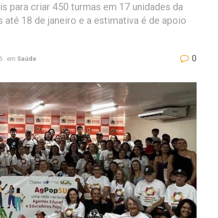
is para criar 450 turmas em 17 unidades da
 até 18 de janeiro e a estimativa é de apoio
0
6
em
Saúde