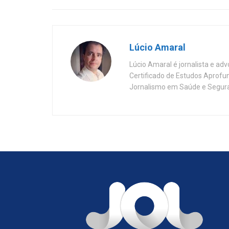
Lúcio Amaral
Lúcio Amaral é jornalista e ad
Certificado de Estudos Aprofu
Jornalismo em Saúde e Segura