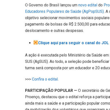
O Governo do Brasil lançou um
novo edital
do
Pro
Educadores Populares de Saúde (AgPopSUS)
. A
objetivo selecionar movimentos sociais populares
pagamento de bolsas de R$ 2.500,00 para educado
deslocamento e outras despesas.
Clique aqui para seguir o canal do JO
A ação é executada pelo Ministério da Saúde em 
SUS (AgSUS). Ao todo, a seleção pode beneficiar
turma será composta por um educador e 20 educ
>>>
Confira o edital
.
PARTICIPAÇÃO POPULAR —
O secretário de Ge
Proenço, destacou que o edital reforça a partici
ainda mais a saúde e a participação popular como 
da mobilização dos voluntários que organizam a c