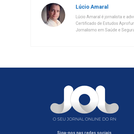
Lúcio Amaral
Lúcio Amaral é jornalista e ad
Certificado de Estudos Aprofu
Jornalismo em Saúde e Segura
Siga-nos nas redes sociais