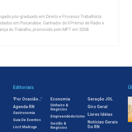
vogado pós-graduado em Direito e Processo Trabalhista.
ndados em Psicanálise. Ganhador do II Prêmio de Rádio e
nça do Trabalho, promovido pelo MPT em 2008.
Editoriais
Ú
'Por Ocasião…'
Economia
Geração JOL
Dinheiro &
Agenda RN
Giro Geral
Negócios
Gastronomia
Livres Idéias
Empreendedorismo
Guia De Eventos
Notícias Gerais
Gestão &
Do RN
Liszt Madruga
Negócios