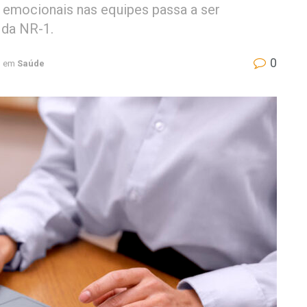
s emocionais nas equipes passa a ser
 da NR-1.
0
em
Saúde