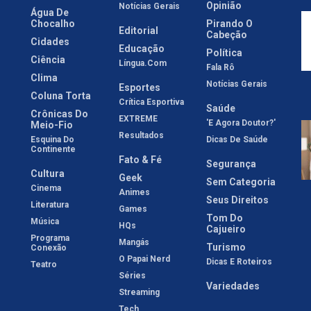
Opinião
Notícias Gerais
Água De
Chocalho
Pirando O
Editorial
Cabeção
Cidades
Educação
Política
Ciência
Língua.com
Fala Rô
Clima
Notícias Gerais
Esportes
Coluna Torta
Crítica Esportiva
Saúde
Crônicas Do
EXTREME
'E Agora Doutor?'
Meio-Fio
Resultados
Esquina Do
Dicas De Saúde
Continente
Fato & Fé
Segurança
Cultura
Geek
Sem Categoria
Cinema
Animes
Seus Direitos
Literatura
Games
Tom Do
Música
HQs
Cajueiro
Programa
Mangás
Turismo
Conexão
O Papai Nerd
Dicas E Roteiros
Teatro
Séries
Variedades
Streaming
Tech