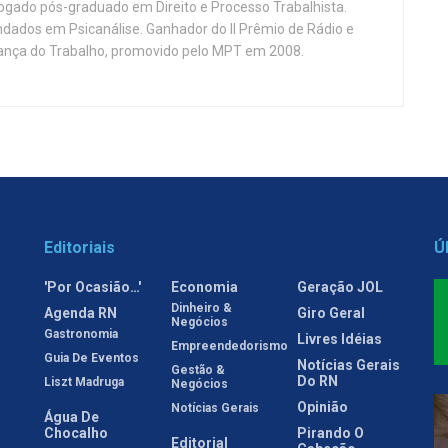
vogado pós-graduado em Direito e Processo Trabalhista.
ndados em Psicanálise. Ganhador do II Prêmio de Rádio e
nça do Trabalho, promovido pelo MPT em 2008.
Editoriais
Ú
'Por Ocasião…'
Economia
Geração JOL
Dinheiro &
Agenda RN
Giro Geral
Negócios
Gastronomia
Livres Idéias
Empreendedorismo
Guia De Eventos
Notícias Gerais
Gestão &
Do RN
Liszt Madruga
Negócios
Opinião
Notícias Gerais
Água De
Chocalho
Pirando O
Editorial