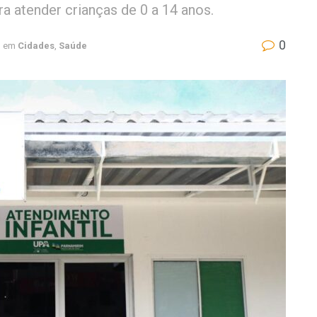
a atender crianças de 0 a 14 anos.
0
em
Cidades
,
Saúde