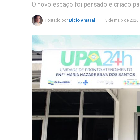
O novo espaço foi pensado e criado par
Postado por
Lúcio Amaral
8 de maio de 2026