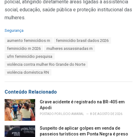
policial, atingindo diretamente áreas ligadas à assistência
social, educação, saúde pública e proteção institucional das
mulheres.
C
Segurança
a
T
aumento feminicídios rn
feminicídio brasil dados 2026
t
a
e
feminicídio rn 2026
mulheres assassinadas rn
g
g
s
ufrn feminicídio pesquisa
o
:
r
violência contra mulher Rio Grande do Norte
i
violência doméstica RN
e
s
:
Conteúdo Relacionado
Grave acidente é registrado na BR-405 em
Apodi
POSTADO POR
LÚCIO AMARAL
8 DE AGOSTO DE 2026
Suspeito de aplicar golpes em venda de
passeios turísticos em Ponta Negra é preso