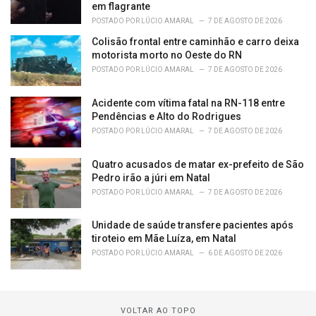
em flagrante
POSTADO POR
LÚCIO AMARAL
7 DE AGOSTO DE 2026
Colisão frontal entre caminhão e carro deixa
motorista morto no Oeste do RN
POSTADO POR
LÚCIO AMARAL
7 DE AGOSTO DE 2026
Acidente com vítima fatal na RN-118 entre
Pendências e Alto do Rodrigues
POSTADO POR
LÚCIO AMARAL
7 DE AGOSTO DE 2026
Quatro acusados de matar ex-prefeito de São
Pedro irão a júri em Natal
POSTADO POR
LÚCIO AMARAL
7 DE AGOSTO DE 2026
Unidade de saúde transfere pacientes após
tiroteio em Mãe Luíza, em Natal
POSTADO POR
LÚCIO AMARAL
6 DE AGOSTO DE 2026
VOLTAR AO TOPO