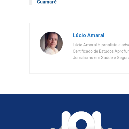
Guamaré
Lúcio Amaral
Lúcio Amaral é jornalista e ad
Certificado de Estudos Aprofu
Jornalismo em Saúde e Segura