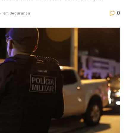
0
6
em
Segurança