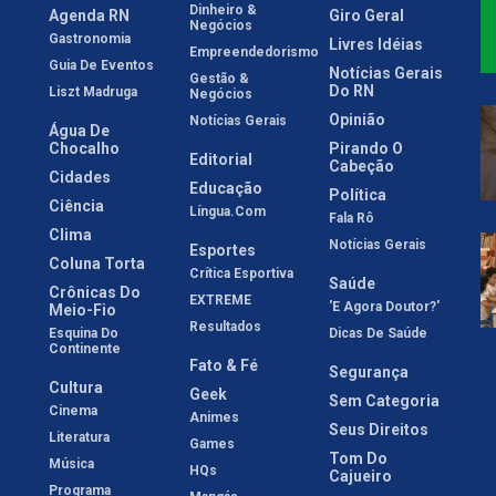
Dinheiro &
Agenda RN
Giro Geral
Negócios
Gastronomia
Livres Idéias
Empreendedorismo
Guia De Eventos
Notícias Gerais
Gestão &
Do RN
Liszt Madruga
Negócios
Opinião
Notícias Gerais
Água De
Chocalho
Pirando O
Editorial
Cabeção
Cidades
Educação
Política
Ciência
Língua.com
Fala Rô
Clima
Notícias Gerais
Esportes
Coluna Torta
Crítica Esportiva
Saúde
Crônicas Do
EXTREME
'E Agora Doutor?'
Meio-Fio
Resultados
Esquina Do
Dicas De Saúde
Continente
Fato & Fé
Segurança
Cultura
Geek
Sem Categoria
Cinema
Animes
Seus Direitos
Literatura
Games
Tom Do
Música
HQs
Cajueiro
Programa