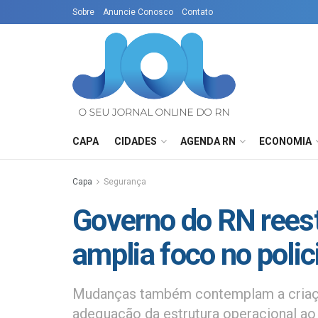
Sobre
Anuncie Conosco
Contato
CAPA
CIDADES
AGENDA RN
ECONOMIA
Capa
Segurança
Governo do RN reestr
amplia foco no poli
Mudanças também contemplam a criação
adequação da estrutura operacional ao