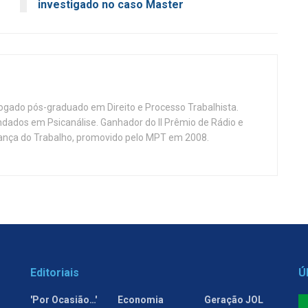
investigado no caso Master
vogado pós-graduado em Direito e Processo Trabalhista.
ndados em Psicanálise. Ganhador do II Prêmio de Rádio e
nça do Trabalho, promovido pelo MPT em 2008.
Editoriais
Ú
'Por Ocasião…'
Economia
Geração JOL