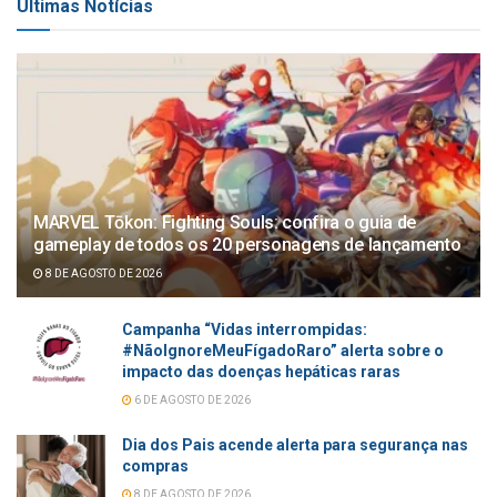
Últimas Notícias
MARVEL Tōkon: Fighting Souls: confira o guia de
gameplay de todos os 20 personagens de lançamento
8 DE AGOSTO DE 2026
Campanha “Vidas interrompidas:
#NãoIgnoreMeuFígadoRaro” alerta sobre o
impacto das doenças hepáticas raras
6 DE AGOSTO DE 2026
Dia dos Pais acende alerta para segurança nas
compras
8 DE AGOSTO DE 2026