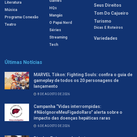
Games
Literatura
Seus Direitos
HQs
Música
Tom Do Cajueiro
Mangás
Programa Conexão
Turismo
O Papai Nerd
Teatro
Dicas E Roteiros
Séries
Streaming
Variedades
Tech
Últimas Notícias
MARVEL Tōkon: Fighting Souls: confira o guia de
gameplay de todos os 20 personagens de
lançamento
8 DE AGOSTO DE 2026
Campanha “Vidas interrompidas:
#NãoIgnoreMeuFígadoRaro” alerta sobre o
impacto das doenças hepáticas raras
6 DE AGOSTO DE 2026