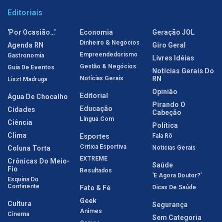
Editoriais
'Por Ocasião…'
Economia
Geração JOL
Dinheiro & Negócios
Agenda RN
Giro Geral
Empreendedorismo
Gastronomia
Livres Idéias
Gestão & Negócios
Guia De Eventos
Notícias Gerais Do
Notícias Gerais
RN
Liszt Madruga
Opinião
Editorial
Água De Chocalho
Pirando O
Educação
Cidades
Cabeção
Língua.com
Ciência
Política
Clima
Esportes
Fala Rô
Crítica Esportiva
Coluna Torta
Notícias Gerais
EXTREME
Crônicas Do Meio-
Saúde
Fio
Resultados
'E Agora Doutor?'
Esquina Do
Continente
Fato & Fé
Dicas De Saúde
Geek
Cultura
Segurança
Animes
Cinema
Sem Categoria