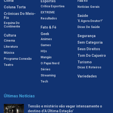
Clima
Esportes
Fala Rô
Crítica Esportiva
Coluna Torta
Notícias Gerais
EXTREME
Crônicas Do Meio-
Saúde
Fio
Resultados
'E Agora Doutor?'
Esquina Do
Continente
Fato & Fé
Dicas De Saúde
Geek
Cultura
Segurança
Animes
Cinema
Sem Categoria
Games
Literatura
Seus Direitos
HQs
Música
Tom Do Cajueiro
Mangás
Programa Conexão
Turismo
O Papai Nerd
Teatro
Dicas E Roteiros
Séries
Streaming
Variedades
Tech
Últimas Notícias
Tensão e mistério vão vagar intensamente o
destino d’A Última Estação’