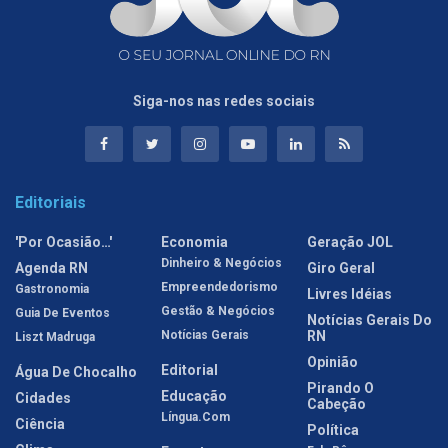
Siga-nos nas redes sociais
Editoriais
'Por Ocasião…'
Economia
Geração JOL
Dinheiro & Negócios
Agenda RN
Giro Geral
Empreendedorismo
Gastronomia
Livres Idéias
Gestão & Negócios
Guia De Eventos
Notícias Gerais Do
Notícias Gerais
RN
Liszt Madruga
Opinião
Editorial
Água De Chocalho
Pirando O
Educação
Cidades
Cabeção
Língua.com
Ciência
Política