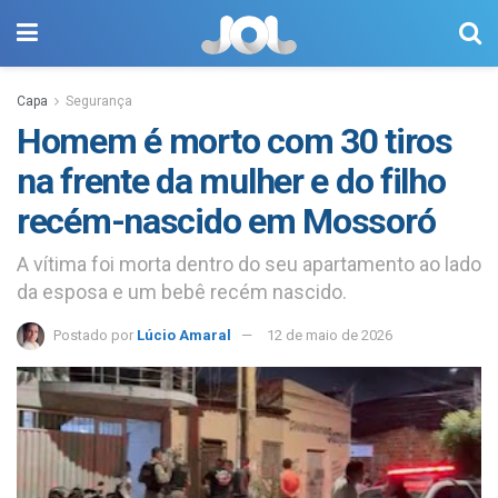
Capa
Segurança
Homem é morto com 30 tiros
na frente da mulher e do filho
recém-nascido em Mossoró
A vítima foi morta dentro do seu apartamento ao lado
da esposa e um bebê recém nascido.
Postado por
Lúcio Amaral
12 de maio de 2026